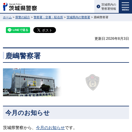
茨城県内の
警察署情報
MENU
ホーム
>
県警の紹介
>
警察署・交番・駐在所
>
茨城県内の警察署
> 鹿嶋警察署
更新日:2026年8月3日
鹿嶋警察署
今月のお知らせ
茨城県警察から、
今月のお知らせ
です。