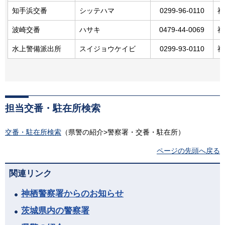
知手浜交番
シッテハマ
0299-96-0110
神
波崎交番
ハサキ
0479-44-0069
神
水上警備派出所
スイジョウケイビ
0299-93-0110
神
担当交番・駐在所検索
交番・駐在所検索
（県警の紹介>警察署・交番・駐在所）
ページの先頭へ戻る
関連リンク
神栖警察署からのお知らせ
茨城県内の警察署