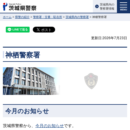
茨城県内の
警察署情報
MENU
ホーム
>
県警の紹介
>
警察署・交番・駐在所
>
茨城県内の警察署
> 神栖警察署
更新日:2026年7月23日
神栖警察署
今月のお知らせ
茨城県警察から、
今月のお知らせ
です。