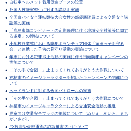
自転車ヘルメット着用促進ブースの設置
外国人技能実習生に対する講話を実施
全国白バイ安全運転競技大会女性の部優勝隊員による交通安全講
話等の実施
「鹿島東部コンビナートの定期修理に伴う地域安全対策等に関す
る協定」の締結について
小学校終業式における防犯ボランティア団体「須田っ子を守る
会」と連携した子供の見守り活動の実施について
年末における犯罪抑止活動の実施に伴う街頭防犯キャンペーンの
実施について
「その手で合図！」止まってくれてありがとう大作戦について
神栖市のイメージキャラクターを招いたキャンペーンの開催につ
いて
ヘッドランドに対する合同パトロールの実施
「その手で合図！」止まってくれてありがとう大作戦について
神栖市のイメージキャラクターによる交通安全活動の推進
児童向け交通安全ブックの掲載について（ぬりえ、めいろ、まち
がいさがし）
FX投資や仮想通貨の詐欺被害防止について