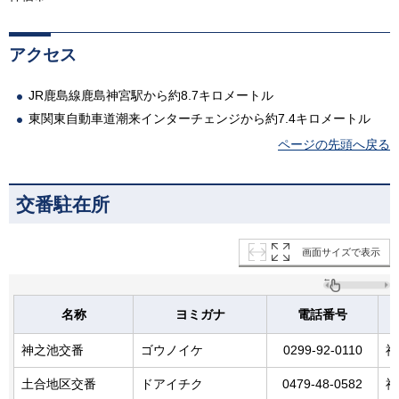
アクセス
JR鹿島線鹿島神宮駅から約8.7キロメートル
東関東自動車道潮来インターチェンジから約7.4キロメートル
ページの先頭へ戻る
交番駐在所
画面サイズで表示
名称
ヨミガナ
電話番号
神之池交番
ゴウノイケ
0299-92-0110
神
土合地区交番
ドアイチク
0479-48-0582
神