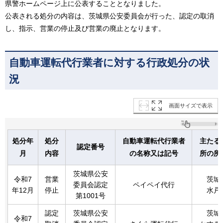
県警ホームページ上に公表することとなりました。
公表される処分の内容は、茨城県公安委員会が行った、認定の取消
し、指示、営業の停止及び営業の廃止となります。
自動車運転代行業者に対する行政処分の状
況
画面サイズで表示
処分年
処分
自動車運転代行業者
主たる
認定番号
月
内容
の名称又は記号
所の所
茨城県公安
令和7
営業
茨城
委員会認定
ペイペイ代行
年12月
停止
水戸
第1001号
認定
茨城県公安
茨城
令和7