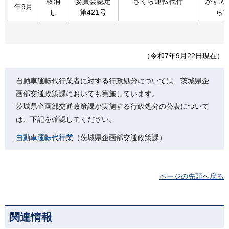
取消
委員会認定
さくら運転代行
かすみ
年9月
し
第421号
ら
（令和7年9月22日現在）
自動車運転代行業者に対する行政処分については、茨城県企
画部交通政策課においても実施しています。
茨城県企画部交通政策課が実施する行政処分の公表について
は、下記を確認してください。
自動車運転代行業
（茨城県企画部交通政策課）
ページの先頭へ戻る
関連情報