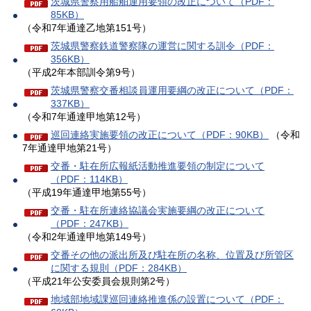
茨城県警察用船舶運用要領の改正について（PDF：
85KB）
（令和7年通達乙地第151号）
茨城県警察鉄道警察隊の運営に関する訓令（PDF：
356KB）
（平成2年本部訓令第9号）
茨城県警察交番相談員運用要綱の改正について（PDF：
337KB）
（令和7年通達甲地第12号）
巡回連絡実施要領の改正について（PDF：90KB）
（令和
7年通達甲地第21号）
交番・駐在所広報紙活動推進要領の制定について
（PDF：114KB）
（平成19年通達甲地第55号）
交番・駐在所連絡協議会実施要綱の改正について
（PDF：247KB）
（令和2年通達甲地第149号）
交番その他の派出所及び駐在所の名称、位置及び所管区
に関する規則（PDF：284KB）
（平成21年公安委員会規則第2号）
地域部地域課巡回連絡推進係の設置について（PDF：