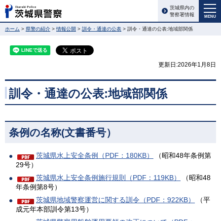
茨城県内の
警察署情報
MENU
ホーム
>
県警の紹介
>
情報公開
>
訓令・通達の公表
> 訓令・通達の公表:地域部関係
更新日:2026年1月8日
訓令・通達の公表:地域部関係
条例の名称(文書番号）
茨城県水上安全条例（PDF：180KB）
（昭和48年条例第
29号）
茨城県水上安全条例施行規則（PDF：119KB）
（昭和48
年条例第8号）
茨城県地域警察運営に関する訓令（PDF：922KB）
（平
成元年本部訓令第13号）