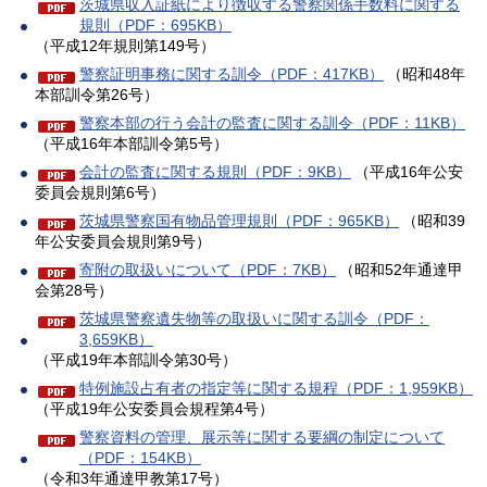
茨城県収入証紙により徴収する警察関係手数料に関する
規則（PDF：695KB）
（平成12年規則第149号）
警察証明事務に関する訓令（PDF：417KB）
（昭和48年
本部訓令第26号）
警察本部の行う会計の監査に関する訓令（PDF：11KB）
（平成16年本部訓令第5号）
会計の監査に関する規則（PDF：9KB）
（平成16年公安
委員会規則第6号）
茨城県警察国有物品管理規則（PDF：965KB）
（昭和39
年公安委員会規則第9号）
寄附の取扱いについて（PDF：7KB）
（昭和52年通達甲
会第28号）
茨城県警察遺失物等の取扱いに関する訓令（PDF：
3,659KB）
（平成19年本部訓令第30号）
特例施設占有者の指定等に関する規程（PDF：1,959KB）
（平成19年公安委員会規程第4号）
警察資料の管理、展示等に関する要綱の制定について
（PDF：154KB）
（令和3年通達甲教第17号）