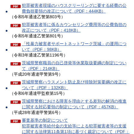
犯罪被害者現場のハウスクリーリングに要する経費の公
費負担要領の改正について（PDF：444KB）
（令和5年通達乙警第803号）
犯罪被害者等に係るカウンセリング費用等の公費負担の
改正について（PDF：418KB）
（令和5年通達乙警第801号）
「性暴力被害者サポートネットワーク茨城」の運用につ
いて（PDF：98KB）
（令和3年通達乙警第1196号）
茨城県警察職員の自己啓発等休業取扱要綱の制定につい
て（PDF：214KB）
（平成20年通達甲警第9号）
茨城県警察ハラスメント防止及び排除対策要綱の改正に
ついて（PDF：132KB）
（令和6年通達甲監察第15号）
茨城県警察における障害を理由とする差別の解消の推進
に関する対応要領の制定について（PDF：457KB）
（平成28年通達甲警第6号）
審査基準の制定について
犯罪被害者等給付金の支給等による犯罪被害者等の支援
に関する法律第11条第1項に基づく裁定について（PDF：