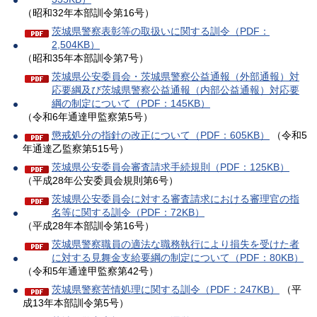
（昭和32年本部訓令第16号）
茨城県警察表彰等の取扱いに関する訓令（PDF：
2,504KB）
（昭和35年本部訓令第7号）
茨城県公安委員会・茨城県警察公益通報（外部通報）対
応要綱及び茨城県警察公益通報（内部公益通報）対応要
綱の制定について（PDF：145KB）
（令和6年通達甲監察第5号）
懲戒処分の指針の改正について（PDF：605KB）
（令和5
年通達乙監察第515号）
茨城県公安委員会審査請求手続規則（PDF：125KB）
（平成28年公安委員会規則第6号）
茨城県公安委員会に対する審査請求における審理官の指
名等に関する訓令（PDF：72KB）
（平成28年本部訓令第16号）
茨城県警察職員の適法な職務執行により損失を受けた者
に対する見舞金支給要綱の制定について（PDF：80KB）
（令和5年通達甲監察第42号）
茨城県警察苦情処理に関する訓令（PDF：247KB）
（平
成13年本部訓令第5号）