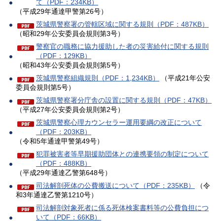
て（PDF：234KB）
（平成29年通達甲警第26号）
茨城県警察署の管轄区域に関する規則（PDF：487KB）
（昭和29年公安委員会規則第3号）
警察官の職務に協力援助した者の災害給付に関する規則
（PDF：129KB）
（昭和43年公安委員会規則第5号）
茨城県警察組織規則（PDF：1,234KB）
（平成21年公安
委員会規則第5号）
茨城県警察署分庁舎の設置に関する規則（PDF：47KB）
（平成27年公安委員会規則第2号）
茨城県警察心理カウンセラー運用要綱の改正について
（PDF：203KB）
（令和5年通達甲警第49号）
犯罪被害者等早期援助団体との連携要領の制定について
（PDF：488KB）
（平成29年通達乙警第648号）
司法解剖死体の公費搬送について（PDF：235KB）
（令
和3年通達乙警第1210号）
司法解剖対象死者に係る死体検案書料等の公費負担につ
いて（PDF：66KB）