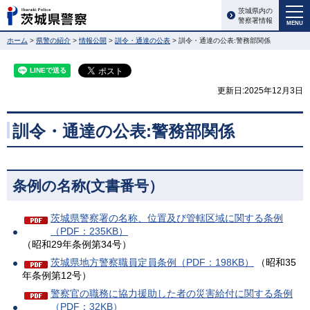
茨城県内の
警察署情報
MENU
ホーム
>
県警の紹介
>
情報公開
>
訓令・通達の公表
> 訓令・通達の公表:警務部関係
更新日:2025年12月3日
訓令・通達の公表:警務部関係
条例の名称(文書番号）
茨城県警察署の名称、位置及び管轄区域に関する条例
（PDF：235KB）
（昭和29年条例第34号）
茨城県地方警察職員定員条例（PDF：198KB）
（昭和35
年条例第12号）
警察官の職務に協力援助した者の災害給付に関する条例
（PDF：32KB）