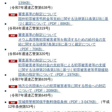
139KB）
（令和7年通達乙警第638号）
審査基準の制定について
国外犯罪被害弔慰金等支給に関する法律第11条第1項に基
づく裁定について（PDF：88KB）
(令和4年通達乙警第319号)
審査基準の制定について
オウム真理教犯罪被害者等を救済するための給付金の支
給に関する法律第7条第1項に基づく裁定について
（PDF：70KB）
(令和4年通達乙警第320号)
審査基準の制定について
犯罪被害者等給付金の支給等による犯罪被害者等の支援
に関する法律第23条第1項に基づく犯罪被害者等早期援助
団体の指定等について（PDF：197KB）
（令和7年通達乙警第639号）
地方公共団体からの犯罪被害者等に関する照会への対応
について（PDF：208KB）
（令和7年通達乙警第649号）
茨城県警察関係手数料徴収条例（PDF：3,047KB）
（平成
12年条例第53号）