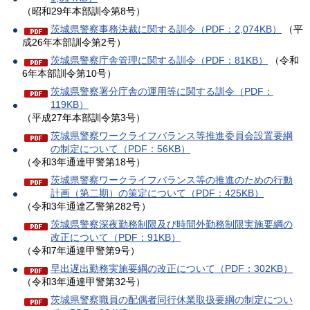
（昭和29年本部訓令第8号）
茨城県警察事務決裁に関する訓令（PDF：2,074KB）
（平
成26年本部訓令第2号）
茨城県警察庁舎管理に関する訓令（PDF：81KB）
（令和
6年本部訓令第10号）
茨城県警察署分庁舎の運用等に関する訓令（PDF：
119KB）
（平成27年本部訓令第3号）
茨城県警察ワークライフバランス等推進委員会設置要綱
の制定について（PDF：56KB）
（令和3年通達甲警第18号）
茨城県警察ワークライフバランス等の推進のための行動
計画（第二期）の策定について（PDF：425KB）
（令和3年通達乙警第282号）
茨城県警察深夜勤務制限及び時間外勤務制限実施要綱の
改正について（PDF：91KB）
（令和7年通達甲警第9号）
早出遅出勤務実施要綱の改正について（PDF：302KB）
（令和3年通達甲警第32号）
茨城県警察職員の配偶者同行休業取扱要綱の制定につい