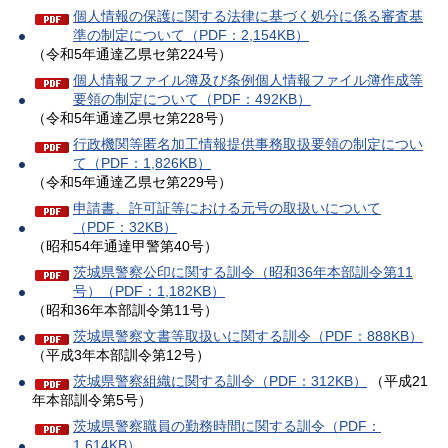
個人情報の保護に関する法律に基づく処分に係る審査基
準の制定について（PDF：2,154KB）
（令和5年通達乙県セ第224号）
個人情報ファイル簿及び条例個人情報ファイル簿作成等
要領の制定について（PDF：492KB）
（令和5年通達乙県セ第228号）
行政機関等匿名加工情報提供事務取扱要領の制定につい
て（PDF：1,826KB）
（令和5年通達乙県セ第229号）
申請書、許可証等における元号の取扱いについて
（PDF：32KB）
（昭和54年通達甲警第40号）
茨城県警察公印に関する訓令（昭和36年本部訓令第11
号）（PDF：1,182KB）
（昭和36年本部訓令第11号）
茨城県警察文書等取扱いに関する訓令（PDF：888KB）
（平成3年本部訓令第12号）
茨城県警察組織に関する訓令（PDF：312KB）
（平成21
年本部訓令第5号）
茨城県警察職員の勤務時間に関する訓令（PDF：
1,614KB）