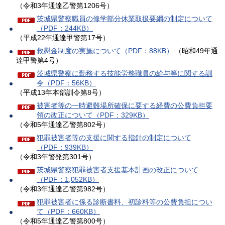
（令和3年通達乙警第1206号）
茨城県警察職員の修学部分休業取扱要綱の制定について
（PDF：244KB）
（平成22年通達甲警第17号）
救慰金制度の実施について（PDF：88KB）
（昭和49年通
達甲警第4号）
茨城県警察に勤務する技能労務職員の給与等に関する訓
令（PDF：56KB）
（平成13年本部訓令第8号）
被害者等の一時避難場所確保に要する経費の公費負担要
領の改正について（PDF：329KB）
（令和5年通達乙警第802号）
犯罪被害者等の支援に関する指針の制定について
（PDF：939KB）
（令和3年警発第301号）
茨城県警察犯罪被害者支援基本計画の改正について
（PDF：1,052KB）
（令和3年通達乙警第982号）
犯罪被害者に係る診断書料、初診料等の公費負担につい
て（PDF：660KB）
（令和5年通達乙警第800号）