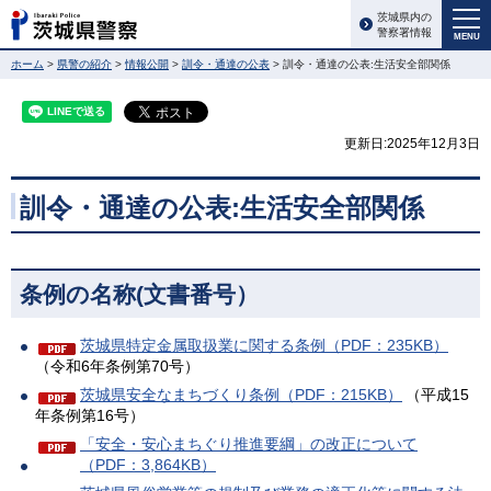
茨城県内の
警察署情報
MENU
ホーム
>
県警の紹介
>
情報公開
>
訓令・通達の公表
> 訓令・通達の公表:生活安全部関係
更新日:2025年12月3日
訓令・通達の公表:生活安全部関係
条例の名称(文書番号）
茨城県特定金属取扱業に関する条例（PDF：235KB）
（令和6年条例第70号）
茨城県安全なまちづくり条例（PDF：215KB）
（平成15
年条例第16号）
「安全・安心まちぐり推進要綱」の改正について
（PDF：3,864KB）