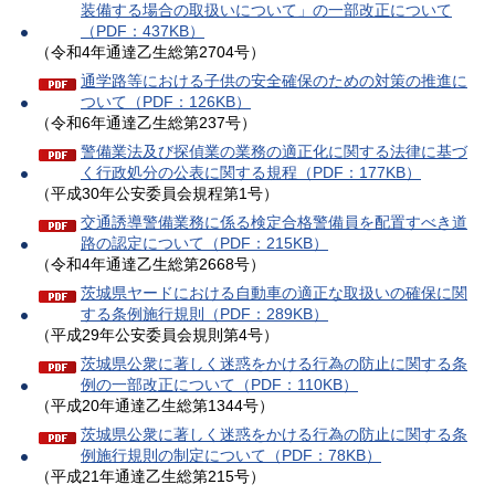
装備する場合の取扱いについて」の一部改正について
（PDF：437KB）
（令和4年通達乙生総第2704号）
通学路等における子供の安全確保のための対策の推進に
ついて（PDF：126KB）
（令和6年通達乙生総第237号）
警備業法及び探偵業の業務の適正化に関する法律に基づ
く行政処分の公表に関する規程（PDF：177KB）
（平成30年公安委員会規程第1号）
交通誘導警備業務に係る検定合格警備員を配置すべき道
路の認定について（PDF：215KB）
（令和4年通達乙生総第2668号）
茨城県ヤードにおける自動車の適正な取扱いの確保に関
する条例施行規則（PDF：289KB）
（平成29年公安委員会規則第4号）
茨城県公衆に著しく迷惑をかける行為の防止に関する条
例の一部改正について（PDF：110KB）
（平成20年通達乙生総第1344号）
茨城県公衆に著しく迷惑をかける行為の防止に関する条
例施行規則の制定について（PDF：78KB）
（平成21年通達乙生総第215号）