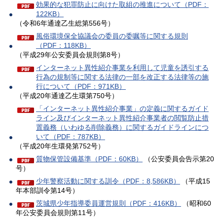
効果的な犯罪防止に向けた取組の推進について（PDF：
122KB）
（令和6年通達乙生総第556号）
風俗環境保全協議会の委員の委嘱等に関する規則
（PDF：118KB）
（平成29年公安委員会規則第8号）
インターネット異性紹介事業を利用して児童を誘引する
行為の規制等に関する法律の一部を改正する法律等の施
行について（PDF：971KB）
（平成20年通達乙生環第750号）
「インターネット異性紹介事業」の定義に関するガイド
ライン及びインターネット異性紹介事業者の閲覧防止措
置義務（いわゆる削除義務）に関するガイドラインにつ
いて（PDF：787KB）
（平成20年生環発第752号）
質物保管設備基準（PDF：60KB）
（公安委員会告示第20
号）
少年警察活動に関する訓令（PDF：8,586KB）
（平成15
年本部訓令第14号）
茨城県少年指導委員運営規則（PDF：416KB）
（昭和60
年公安委員会規則第11号）