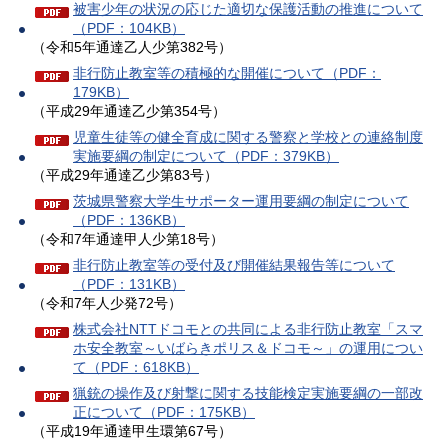
被害少年の状況の応じた適切な保護活動の推進について
（PDF：104KB）
（令和5年通達乙人少第382号）
非行防止教室等の積極的な開催について（PDF：
179KB）
（平成29年通達乙少第354号）
児童生徒等の健全育成に関する警察と学校との連絡制度
実施要綱の制定について（PDF：379KB）
（平成29年通達乙少第83号）
茨城県警察大学生サポーター運用要綱の制定について
（PDF：136KB）
（令和7年通達甲人少第18号）
非行防止教室等の受付及び開催結果報告等について
（PDF：131KB）
（令和7年人少発72号）
株式会社NTTドコモとの共同による非行防止教室「スマ
ホ安全教室～いばらきポリス＆ドコモ～」の運用につい
て（PDF：618KB）
猟銃の操作及び射撃に関する技能検定実施要綱の一部改
正について（PDF：175KB）
（平成19年通達甲生環第67号）