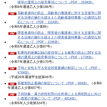
律等の運用上の留意事項について（PDF：259KB）
（令和6年通達乙人少第186号）
高齢者虐待の防止、高齢者の養護者に対する支援等に関
する法律の施行を踏まえた高齢者虐待事案への適切な対
応について（PDF：111KB）
（令和5年通達乙人少第86）
障害者虐待の防止、障害者の養護者に対する支援等に関
する法律の施行を踏まえた障害者虐待事案への適切な対
応について（PDF：119KB）
（令和5年通達乙人少第87号）
私事性的画像記録の提供等による被害の防止に関する法
律の運用上の留意事項等について（PDF：173KB）
（令和7年通達乙人少第170号）
子供と女性を守る安全対策要綱の制定について（PDF：
476KB）
（平成26年通達甲生総第46号）
再被害防止要綱の制定について（PDF：96KB）
（令和6
年通達乙人少第657号）
子供対象・暴力的性犯罪の出所者による再犯防止に向け
た措置の実施について（PDF：481KB）
（令和5年人少発第324号）