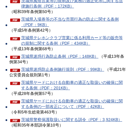
茨城県風俗営業等の規制及び業務の適正化等に関する法
律施行条例（PDF：172KB）
（昭和39年条例第50号）
茨城県入場券等の不当な売買行為の防止に関する条例
（PDF：9KB）
（平成5年条例第42号）
茨城県テレホンクラブ営業に係る利用カード等の販売等
の規制に関する条例（PDF：434KB）
（平成13年条例第68号）
茨城県迷惑行為防止条例（PDF：148KB）
（平成13年条
例第34号）
茨城県迷惑防止条例施行規則（PDF：99KB）
（平成21年
公安委員会規則第1号）
茨城県ヤードにおける自動車の適正な取扱いの確保に関
する条例（PDF：201KB）
（平成28年条例第57号）
茨城県ヤードにおける自動車の適正な取扱いの確保に関
する条例の一部改正について（PDF：42KB）
（令和5年生総発第463号）
茨城県警察保護取扱いに関する訓令（PDF：3,924KB）
（昭和35年本部訓令第10号）