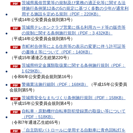
茨城県風俗営業等の規制及び業務の適正化等に関する法
律施行条例第12条の5の規定に基づく多数の少年が通常利
用する施設を定める規則（PDF：220KB）
（平成14年公安委員会規則第3号）
茨城県テレホンクラブ営業に係る利用カード等の販売等
の規制に関する条例施行規則（PDF：3,432KB）
（平成14年公安委員会規則第5号）
市町村合併等による住所等の表示の変更に伴う許可証等
の書換え等について（PDF：140KB）
（平成15年通達乙生総第220号）
茨城県特定金属類取扱業に関する条例施行規則（PDF：
1,629KB）
（令和6年公安委員会規則第16号）
警備業法施行細則（PDF：168KB）
（平成15年公安委員
会規則第5号）
茨城県安全なまちづくり条例施行規則（PDF：158KB）
（平成15年公安委員会規則第4号）
自転車・原動機付自転車防犯登録票の取扱い等について
（PDF：518KB）
（令和7年通達乙生総65号）
「自主防犯パトロールに使用する自動車に青色回転灯を