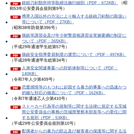
銃砲刀剣類所持等取締法施行細則（PDF：672KB）
（昭
和53年公安委員会規則第9号）
携帯入国以外の方法により輸入する銃砲刀剣類の取扱い
等について（PDF：27KB）
（昭和38年防発第396号）
猟銃等講習会及び年少射撃資格講習会実施要綱の制定に
ついて（PDF：265KB）
（平成29年通達甲生総第57号）
猟銃安全指導委員制度の運営について（PDF：497KB）
（平成28年通達甲生総第34号）
人身安全関連事案への対処体制等について（PDF：
140KB）
（令和7年人少第409号）
恋愛感情等のもつれに起因する暴力的事案への迅速かつ
的確な対応の徹底について（PDF：162KB）
（令和7年通達乙人少第410号）
ストーカー行為等の規制等に関する法律に規定する茨城
県公安委員会の事務の茨城県警察本部長等への委任に関
する規則（PDF：53KB）
（平成29年公安委員会規則第10号）
配偶者からの暴力の防止及び被害者の保護等に関する法