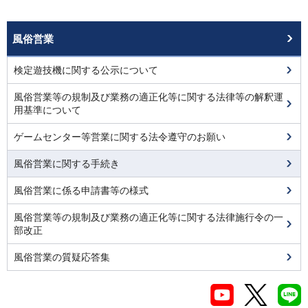
風俗営業
検定遊技機に関する公示について
風俗営業等の規制及び業務の適正化等に関する法律等の解釈運
用基準について
ゲームセンター等営業に関する法令遵守のお願い
風俗営業に関する手続き
風俗営業に係る申請書等の様式
風俗営業等の規制及び業務の適正化等に関する法律施行令の一
部改正
風俗営業の質疑応答集