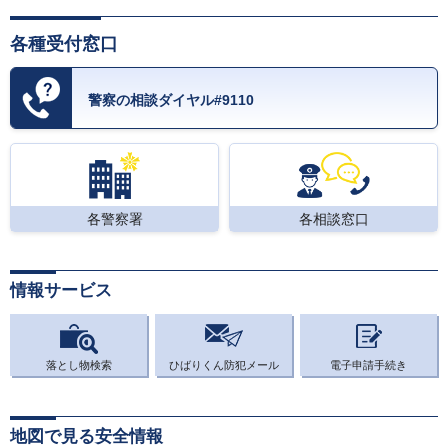
各種受付窓口
警察の相談ダイヤル#9110
各警察署
各相談窓口
情報サービス
落とし物検索
ひばりくん防犯メール
電子申請手続き
地図で見る安全情報