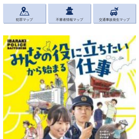
犯罪マップ
不審者情報マップ
交通事故発生マップ