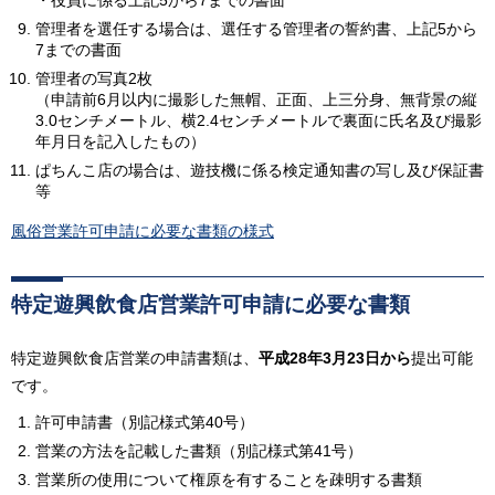
管理者を選任する場合は、選任する管理者の誓約書、上記5から
7までの書面
管理者の写真2枚
（申請前6月以内に撮影した無帽、正面、上三分身、無背景の縦
3.0センチメートル、横2.4センチメートルで裏面に氏名及び撮影
年月日を記入したもの）
ぱちんこ店の場合は、遊技機に係る検定通知書の写し及び保証書
等
風俗営業許可申請に必要な書類の様式
特定遊興飲食店営業許可申請に必要な書類
特定遊興飲食店営業の申請書類は、
平成28年3月23日から
提出可能
です。
許可申請書（別記様式第40号）
営業の方法を記載した書類（別記様式第41号）
営業所の使用について権原を有することを疎明する書類