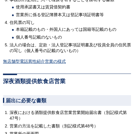
使用承諾書又は賃貸借契約書
営業所に係る登記簿謄本又は登記事項証明書等
住民票の写し
本籍記載のもの・外国人にあっては国籍等記載のもの
個人番号記載のないもの
法人の場合は、定款・法人登記事項証明書及び役員全員の住民票
の写し（個人番号の記載のないもの）
無店舗型電話異性紹介営業の様式
深夜酒類提供飲食店営業
届出に必要な書類
深夜における酒類提供飲食店営業営業開始届出書（別記様式第
47号）
営業の方法を記載した書類（別記様式第48号）
営業所の平面図