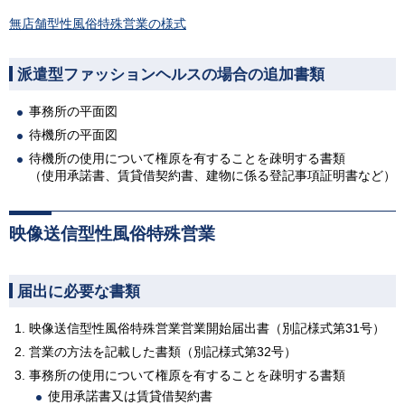
無店舗型性風俗特殊営業の様式
派遣型ファッションヘルスの場合の追加書類
事務所の平面図
待機所の平面図
待機所の使用について権原を有することを疎明する書類
（使用承諾書、賃貸借契約書、建物に係る登記事項証明書など）
映像送信型性風俗特殊営業
届出に必要な書類
映像送信型性風俗特殊営業営業開始届出書（別記様式第31号）
営業の方法を記載した書類（別記様式第32号）
事務所の使用について権原を有することを疎明する書類
使用承諾書又は賃貸借契約書