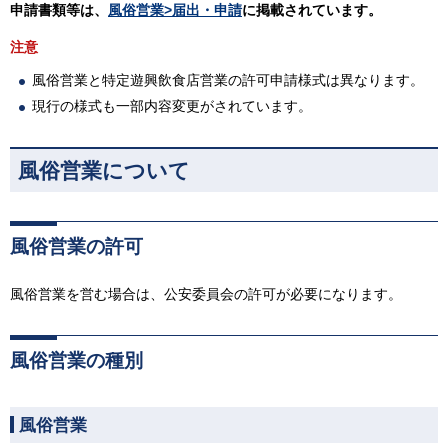
申請書類等は、
風俗営業>届出・申請
に掲載されています。
注意
風俗営業と特定遊興飲食店営業の許可申請様式は異なります。
現行の様式も一部内容変更がされています。
風俗営業について
風俗営業の許可
風俗営業を営む場合は、公安委員会の許可が必要になります。
風俗営業の種別
風俗営業