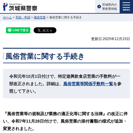
茨城県内の
警察署情報
MENU
ホーム
>
手続・申請
>
風俗営業
> 風俗営業に関する手続き
更新日:2025年12月15日
風俗営業に関する手続き
令和元年10月1日付けで、特定遊興飲食店営業の手数料が一
部改正されました。詳細は、
風俗営業等関係手数料一覧
を参
照して下さい。
『風俗営業等の規制及び業務の適正化等に関する法律』の改正に伴
い、令和7年11月28日付けで、風俗営業の添付書類の様式が追加・
変更されました。