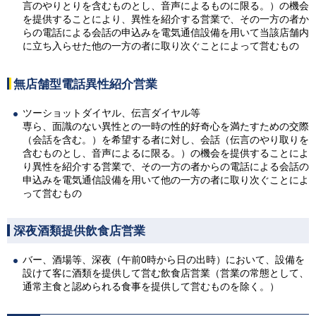
言のやりとりを含むものとし、音声によるものに限る。）の機会
を提供することにより、異性を紹介する営業で、その一方の者か
らの電話による会話の申込みを電気通信設備を用いて当該店舗内
に立ち入らせた他の一方の者に取り次ぐことによって営むもの
無店舗型電話異性紹介営業
ツーショットダイヤル、伝言ダイヤル等
専ら、面識のない異性との一時の性的好奇心を満たすための交際
（会話を含む。）を希望する者に対し、会話（伝言のやり取りを
含むものとし、音声によるに限る。）の機会を提供することによ
り異性を紹介する営業で、その一方の者からの電話による会話の
申込みを電気通信設備を用いて他の一方の者に取り次ぐことによ
って営むもの
深夜酒類提供飲食店営業
バー、酒場等、深夜（午前0時から日の出時）において、設備を
設けて客に酒類を提供して営む飲食店営業（営業の常態として、
通常主食と認められる食事を提供して営むものを除く。）