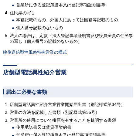
営業所に係る登記簿謄本又は登記事項証明書等
住民票の写し
本籍記載のもの、外国人にあっては国籍等記載のもの
個人番号記載のないもの
法人の場合は、定款・法人登記事項証明書及び役員全員の住民票
の写し（個人番号の記載のないもの）
映像送信型性風俗特殊営業の様式
店舗型電話異性紹介営業
届出に必要な書類
店舗型電話異性紹介営業営業開始届出書（別記様式第34号）
営業の方法を記載した書類（別記様式第35号）
営業所の使用について権原を有することを疎明する書類
使用承諾書又は賃貸借契約書
営業所に係る登記簿謄本又は登記事項証明書等