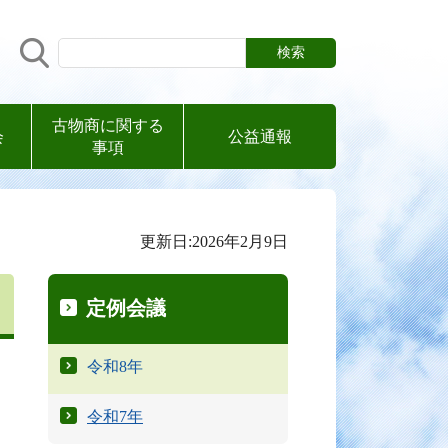
サイト内検索
古物商に関する
会
公益通報
事項
更新日:2026年2月9日
定例会議
令和8年
令和7年