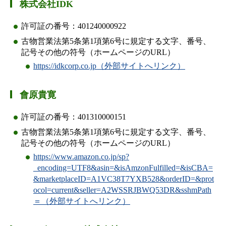
株式会社IDK
許可証の番号：401240000922
古物営業法第5条第1項第6号に規定する文字、番号、
記号その他の符号（ホームページのURL）
https://idkcorp.co.jp（外部サイトへリンク）
會原貴寛
許可証の番号：401310000151
古物営業法第5条第1項第6号に規定する文字、番号、
記号その他の符号（ホームページのURL）
https://www.amazon.co.jp/sp?
_encoding=UTF8&asin=&isAmzonFulfilled=&isCBA=
&marketplaceID=A1VC38T7YXB528&orderID=&prot
ocol=current&seller=A2WSSRJBWQ53DR&sshmPath
＝（外部サイトへリンク）