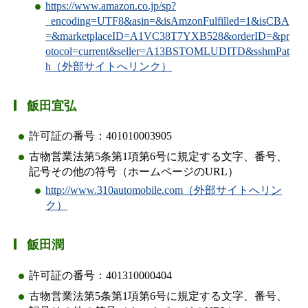
https://www.amazon.co.jp/sp?
_encoding=UTF8&asin=&isAmzonFulfilled=1&isCBA
=&marketplaceID=A1VC38T7YXB528&orderID=&pr
otocol=current&seller=A13BSTOMLUDITD&sshmPat
h（外部サイトへリンク）
飯田宜弘
許可証の番号：401010003905
古物営業法第5条第1項第6号に規定する文字、番号、
記号その他の符号（ホームページのURL）
http://www.310automobile.com（外部サイトへリン
ク）
飯田潤
許可証の番号：401310000404
古物営業法第5条第1項第6号に規定する文字、番号、