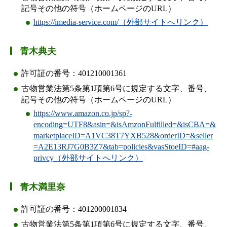
記号その他の符号（ホームページのURL）
https://imedia-service.com/（外部サイトへリンク）
青木典夫
許可証の番号：401210001361
古物営業法第5条第1項第6号に規定する文字、番号、
記号その他の符号（ホームページのURL）
https://www.amazon.co.jp/sp?-
encoding=UTF8&asin=&isAmzonFulfilled=&isCBA=&
marketplaceID=A1VC38T7YXB528&orderID=&seller
=A2E13RJ7G0B3Z7&tab=policies&vasStoeID=#aag-
privcy（外部サイトへリンク）
青木満里奈
許可証の番号：401200001834
古物営業法第5条第1項第6号に規定する文字、番号、