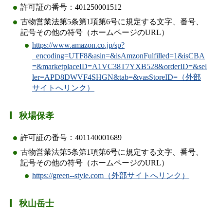
許可証の番号：401250001512
古物営業法第5条第1項第6号に規定する文字、番号、
記号その他の符号（ホームページのURL）
https://www.amazon.co.jp/sp?
_encoding=UTF8&asin=&isAmzonFulfilled=1&isCBA
=&marketplaceID=A1VC38T7YXB528&orderID=&sel
ler=APD8DWVF4SHGN&tab=&vasStoreID=（外部
サイトへリンク）
秋場保孝
許可証の番号：401140001689
古物営業法第5条第1項第6号に規定する文字、番号、
記号その他の符号（ホームページのURL）
https://green--style.com（外部サイトへリンク）
秋山岳士