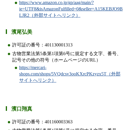
https://www.amazon.co.jp/gp/aag/main/?
ie=UTF8&isAmazonFulfilled=0&seller=A15KEBJO9B
LJR2（外部サイトへリンク）
濱尾弘美
許可証の番号：401130001313
古物営業法第5条第1項第6号に規定する文字、番号、
記号その他の符号（ホームページのURL）
https://mercari-
shops.com/shops/5VQdcsv3ooKXrcPKzyzx5T（外部
サイトへリンク）
濱口翔真
許可証の番号：401160003363