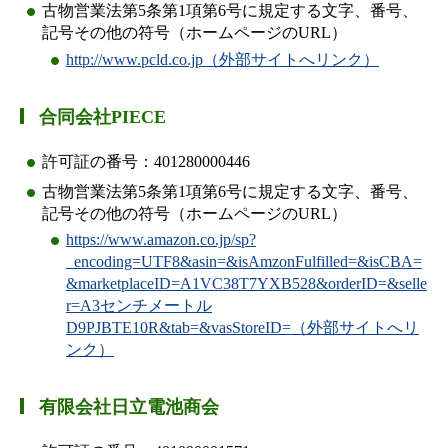
古物営業法第5条第1項第6号に規定する文字、番号、
記号その他の符号（ホームページのURL）
http://www.pcld.co.jp（外部サイトへリンク）
合同会社PIECE
許可証の番号：401280000446
古物営業法第5条第1項第6号に規定する文字、番号、
記号その他の符号（ホームページのURL）
https://www.amazon.co.jp/sp?
_encoding=UTF8&asin=&isAmzonFulfilled=&isCBA=
&marketplaceID=A1VC38T7YXB528&orderID=&selle
r=A3センチメートル
D9PJBTE10R&tab=&vasStoreID=（外部サイトへリ
ンク）
有限会社日立電池商会