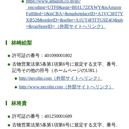
https://www.amazon.co.jp/sp?
_encoding=UTF8&asin=B01L72ZXWY&isAmzon
Fulfilled=1&isCBA=&marketplaceID=A1VC38T7Y
XB528&orderID=&seller=A1UT4FITTG9Z4Q&tab
=&vasStoreID=（外部サイトへリンク）
林崎絵梨
許可証の番号：401090001802
古物営業法第5条第1項第6号に規定する文字、番号、
記号その他の符号（ホームページのURL）
http://necolin.com（外部サイトへリンク）
http://www.necolin.com（外部サイトへリンク）
林将貴
許可証の番号：401250001689
古物営業法第5条第1項第6号に規定する文字、番号、