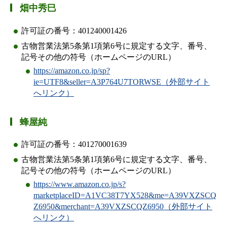
畑中秀巳
許可証の番号：401240001426
古物営業法第5条第1項第6号に規定する文字、番号、
記号その他の符号（ホームページのURL）
https://amazon.co.jp/sp?
ie=UTF8&seller=A3P764U7TORWSE（外部サイト
へリンク）
蜂屋純
許可証の番号：401270001639
古物営業法第5条第1項第6号に規定する文字、番号、
記号その他の符号（ホームページのURL）
https://www.amazon.co.jp/s?
marketplaceID=A1VC38T7YX528&me=A39VXZSCQ
Z6950&merchant=A39VXZSCQZ6950（外部サイト
へリンク）