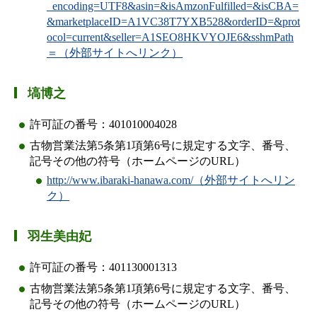
_encoding=UTF8&asin=&isAmzonFulfilled=&isCBA=
&marketplaceID=A1VC38T7YXB528&orderID=&prot
ocol=current&seller=A1SEO8HKVYOJE6&sshmPath
＝（外部サイトへリンク）
塙博之
許可証の番号：401010004028
古物営業法第5条第1項第6号に規定する文字、番号、
記号その他の符号（ホームページのURL）
http://www.ibaraki-hanawa.com/（外部サイトへリン
ク）
羽生美由妃
許可証の番号：401130001313
古物営業法第5条第1項第6号に規定する文字、番号、
記号その他の符号（ホームページのURL）