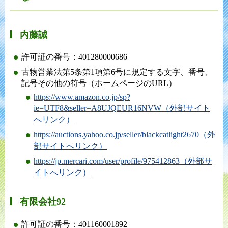
内藤誠
許可証の番号：401280000686
古物営業法第5条第1項第6号に規定する文字、番号、
記号その他の符号（ホームページのURL）
https://www.amazon.co.jp/sp?
ie=UTF8&seller=A8UJQEUR16NVW（外部サイト
へリンク）
https://auctions.yahoo.co.jp/seller/blackcatlight2670（外
部サイトへリンク）
https://jp.mercari.com/user/profile/975412863（外部サ
イトへリンク）
有限会社92
許可証の番号：401160001892