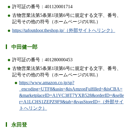
許可証の番号：401120001714
古物営業法第5条第1項第6号に規定する文字、番号、
記号その他の符号（ホームページのURL）
https://tafoutdoor.theshop.jp/（外部サイトへリンク）
中田健一郎
許可証の番号：401280000453
古物営業法第5条第1項第6号に規定する文字、番号、
記号その他の符号（ホームページのURL）
https://www.amazon.co.jp/sp?
_encoding=UTF8&asin=&isAmzonFulfilled=&isCBA=
&marketplaceID=A1VC38T7YXB528&orderID=&selle
r=A1LCHS1ZEPZ9F9&tab=&vasStoreID=（外部サイ
トへリンク）
永田登