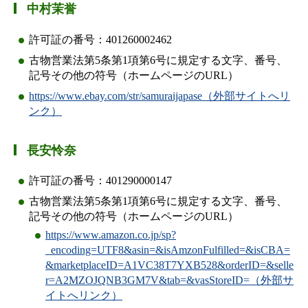
中村茉誉
許可証の番号：401260002462
古物営業法第5条第1項第6号に規定する文字、番号、
記号その他の符号（ホームページのURL）
https://www.ebay.com/str/samuraijapase（外部サイトへリ
ンク）
長安怜奈
許可証の番号：401290000147
古物営業法第5条第1項第6号に規定する文字、番号、
記号その他の符号（ホームページのURL）
https://www.amazon.co.jp/sp?
_encoding=UTF8&asin=&isAmzonFulfilled=&isCBA=
&marketplaceID=A1VC38T7YXB528&orderID=&selle
r=A2MZOJQNB3GM7V&tab=&vasStoreID=（外部サ
イトへリンク）