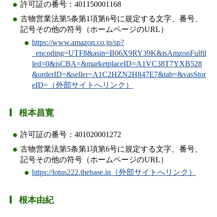
許可証の番号：401150001168
古物営業法第5条第1項第6号に規定する文字、番号、
記号その他の符号（ホームページのURL）
https://www.amazon.co.jp/sp?
_encoding=UTF8&asin=B06X9RY39K&isAmzonFulfil
led=0&isCBA=&marketplaceID=A1VC38T7YXB528
&orderID=&seller=A1C2HZN2H847E7&tab=&vasStor
eID=（外部サイトへリンク）
根本昌寛
許可証の番号：401020001272
古物営業法第5条第1項第6号に規定する文字、番号、
記号その他の符号（ホームページのURL）
https://lotus222.thebase.in（外部サイトへリンク）
根本由紀