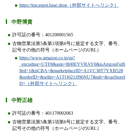
https://tracaspot.base.shop（外部サイトへリンク）
中野博貴
許可証の番号：401200001565
古物営業法第5条第1項第6号に規定する文字、番号、
記号その他の符号（ホームページのURL）
https://www.amazon.co.jp/sp?
_encoding=UTF8&asin=B00EYVRAY0&isAmzonFulfi
lled=1&isCBA=&marketplaceID=A1VC38T7YXB528
&orderID=&seller=A1TO021JJ96NU7&tab=&vasStoreI
D=（外部サイトへリンク）
中野正雄
許可証の番号：401170002063
古物営業法第5条第1項第6号に規定する文字、番号、
記号その他の符号（ホームページのURL）