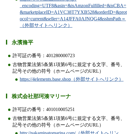
_encoding=UTF8&asin=&isAmzonFulfilled=&isCBA=
&marketplaceID=A1VC38T7YXB528&orderID=&prot
ocol=current&seller=A14JFFA0AJNQG4&sshmPath＝
（外部サイトへリンク）
永濱脩平
許可証の番号：401280000723
古物営業法第5条第1項第6号に規定する文字、番号、
記号その他の符号（ホームページのURL）
https://4elements.base.shop（外部サイトへリンク）
株式会社那珂湊マリーナ
許可証の番号：401010005251
古物営業法第5条第1項第6号に規定する文字、番号、
記号その他の符号（ホームページのURL）
http://nakaminatomarina.com/（外部サイトへリン