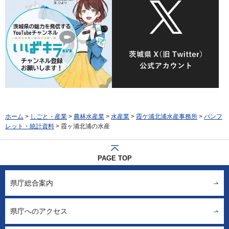
ホーム
>
しごと・産業
>
農林水産業
>
水産業
>
霞ケ浦北浦水産事務所
>
パンフ
レット・統計資料
> 霞ヶ浦北浦の水産
PAGE TOP
県庁総合案内
県庁へのアクセス