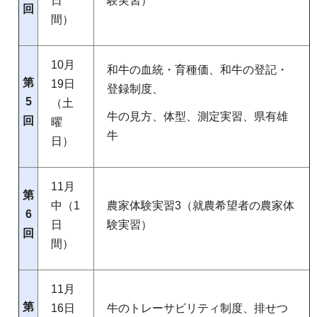
日
験実習）
回
間）
10月
和牛の血統・育種価、和牛の登記・
第
19日
登録制度、
5
（土
牛の見方、体型、測定実習、県有雄
回
曜
牛
日）
11月
第
中（1
農家体験実習3（就農希望者の農家体
6
日
験実習）
回
間）
11月
第
16日
牛のトレーサビリティ制度、排せつ