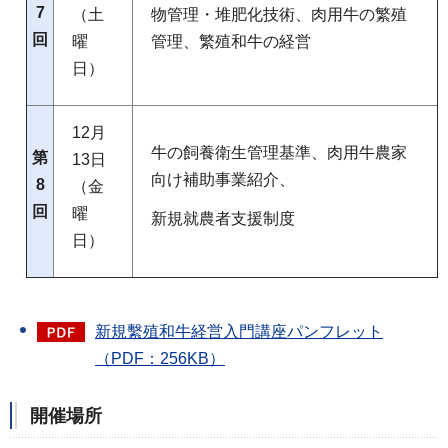
7
（土
物管理・堆肥化技術、肉用牛の繁殖
回
曜
管理、繁殖和牛の経営
日）
12月
牛の飼養衛生管理基準、肉用牛農家
第
13日
向け補助事業紹介、
8
（金
回
曜
新規就農者支援制度
日）
新規繫殖和牛経営入門講座パンフレット
（PDF：256KB）
開催場所