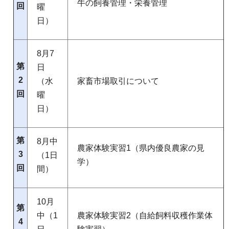
牛の飼養管理・栄養管理
回
曜
日）
8月7
第
日
2
（水
家畜市場取引について
回
曜
日）
第
8月中
農家体験実習1（県内優良農家の見
3
（1日
学）
回
間）
10月
第
中（1
農家体験実習2（自給飼料収穫作業体
4