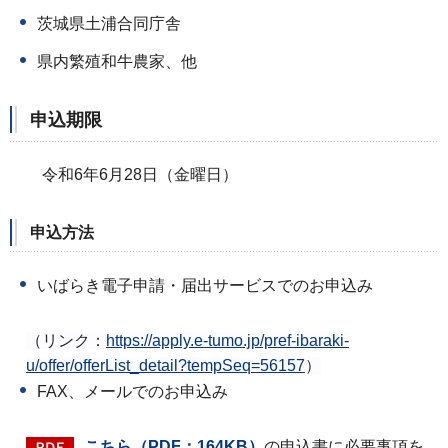
茨城県土浦合同庁舎
県内繁殖和牛農家、他
申込期限
令和6年6月28日（金曜日）
申込方法
いばらき電子申請・届出サービスでのお申込み
（リンク：
https://apply.e-tumo.jp/pref-ibaraki-
u/offer/offerList_detail?tempSeq=56157
）
FAX、メールでのお申込み
こちら（PDF：164KB）
の申込書に必要事項を