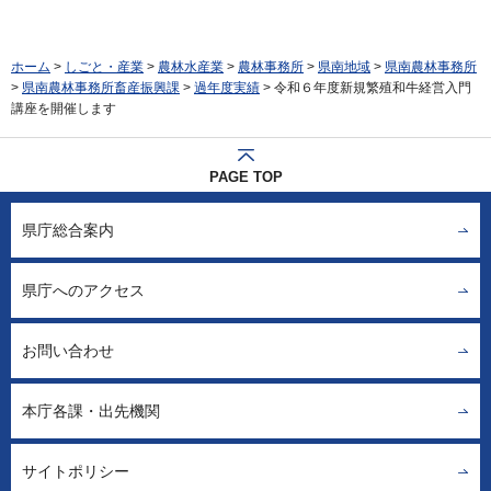
ホーム
>
しごと・産業
>
農林水産業
>
農林事務所
>
県南地域
>
県南農林事務所
>
県南農林事務所畜産振興課
>
過年度実績
> 令和６年度新規繁殖和牛経営入門
講座を開催します
PAGE TOP
県庁総合案内
県庁へのアクセス
お問い合わせ
本庁各課・出先機関
サイトポリシー