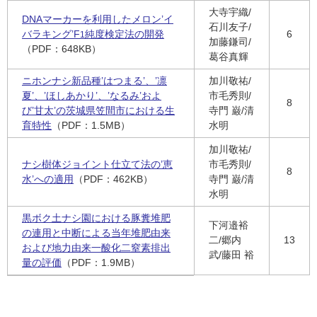
大寺宇織/
DNAマーカーを利用したメロン’イ
石川友子/
バラキング’F
純度検定法の開発
6
1
加藤鎌司/
（PDF：648KB）
葛谷真輝
ニホンナシ新品種’はつまる’、’凛
加川敬祐/
夏’、’ほしあかり’、’なるみ’およ
市毛秀則/
8
び’甘太’の茨城県笠間市における生
寺門 巌/清
育特性
（PDF：1.5MB）
水明
加川敬祐/
ナシ樹体ジョイント仕立て法の’恵
市毛秀則/
8
水’への適用
（PDF：462KB）
寺門 巌/清
水明
黒ボク土ナシ園における豚糞堆肥
下河邉裕
の連用と中断による当年堆肥由来
二/郷内
13
および地力由来一酸化二窒素排出
武/藤田 裕
量の評価
（PDF：1.9MB）