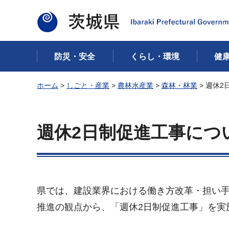
茨城県
防災・安全
くらし・環境
健
ホーム
>
しごと・産業
>
農林水産業
>
森林・林業
> 週休
週休2日制促進工事につ
県では、建設業界における働き方改革・担い
推進の観点から、「週休2日制促進工事」を実