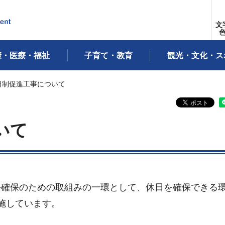
文
康・医療・福祉
子育て・教育
観光・文化・ス
2日制促進工事について
いて
手確保のための取組みの一環として、休日を確保できる
施しています。