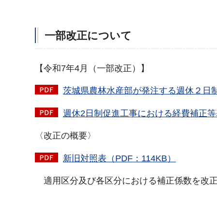
一部改正について
【令和7年4月（一部改正）】
茨城県農林水産部が発注する週休２日制促
週休2日制促進工事における経費補正等基
〈改正の概要〉
新旧対照表（PDF：114KB）
適用区分及び各区分における補正係数を改正