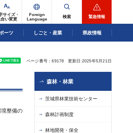
字サイズ・
Foreign
検索
緊急情報
色合い変更
Language
ポーツ
しごと・産業
県政情報
ページ番号：69178
更新日:2025年5月21日
森林・林業
茨城県林業技術センター
環境整備の
森林計画制度
林地開発・保全