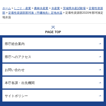
ホーム
>
しごと・産業
>
農林水産業
>
水産業
>
茨城県水産試験場
>
定着性資源
部
>
定着性資源部那珂湊（平磯地先）定地水温
> 定着性資源部2020年那珂湊定
地水温
PAGE TOP
県庁総合案内
県庁へのアクセス
お問い合わせ
本庁各課・出先機関
サイトポリシー