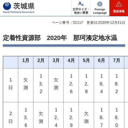
茨城県
文字サイズ・
Foreign
緊急情報
色合い変更
Language
ページ番号：52117
更新日:2020年12月31日
定着性資源部
2020年
那珂湊定地水温
1月
2月
3月
4月
5月
6月
7月
1
1
1
1
1
1
欠
欠
3.
2.
2.
8.
8.
日
測
測
2
6
8
4
2
1
1
1
1
1
2
欠
欠
3.
2.
2.
8.
8.
日
測
測
6
4
9
7
0