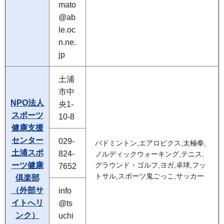
mato
@ab
le.oc
n.ne.
jp
土浦
市中
NPO法人
央1-
スポーツ
10-8
健康支援
センター
029-
バドミントン,エアロビクス,太極拳,
土浦スポ
824-
ノルディックウォーキング,テニス,
ーツ健康
グラウンド・ゴルフ,ヨガ,卓球,フッ
7652
トサル,スポーツ鬼ごっこ,サッカー
倶楽部
（外部サ
info
イトへリ
@ts
ンク）
uchi