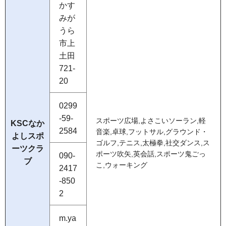
かす
みが
うら
市上
土田
721-
20
0299
-59-
スポーツ広場,よさこいソーラン,軽
KSCなか
2584
音楽,卓球,フットサル,グラウンド・
よしスポ
ゴルフ,テニス,太極拳,社交ダンス,ス
ーツクラ
ポーツ吹矢,英会話,スポーツ鬼ごっ
090-
ブ
こ,ウォーキング
2417
-850
2
m.ya