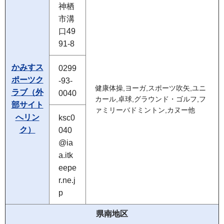
神栖
市溝
口49
91-8
かみすス
0299
ポーツク
-93-
健康体操,ヨーガ,スポーツ吹矢,ユニ
ラブ（外
0040
カール,卓球,グラウンド・ゴルフ,フ
部サイト
ァミリーバドミントン,カヌー他
へリン
ksc0
ク）
040
@ia
a.itk
eepe
r.ne.j
p
県南地区