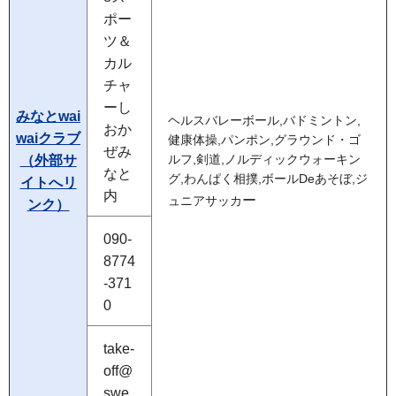
ポー
ツ＆
カル
チャ
ーし
みなとwai
ヘルスバレーボール,バドミントン,
おか
waiクラブ
健康体操,パンポン,グラウンド・ゴ
ぜみ
（外部サ
ルフ,剣道,ノルディックウォーキン
なと
グ,わんぱく相撲,ボールDeあそぼ,ジ
イトへリ
内
ー
ュニアサッカ
ンク）
090-
8774
-371
0
take-
off@
swe