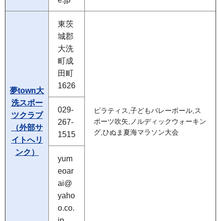
東茨
城郡
大洗
町成
田町
1626
夢town大
洗スポー
029-
ピラティス,子どもバレーボール,ス
ツクラブ
267-
ポーツ吹矢,ノルディックウォーキン
（外部サ
グ,ひぬま夏海マラソン大会
1515
イトへリ
ンク）
yum
eoar
ai@
yaho
o.co.
jp