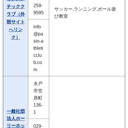
259-
チックク
サッカー,ランニング,ボール遊
9595
ラブ（外
び教室
部サイト
info
へリン
@pa
ク）
sio-a
thleti
cclu
b.co
m
水戸
市笠
原町
136-
一般社団
1
法人ホー
リーホッ
029-