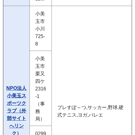
小美
玉市
小川
725-
8
小美
玉市
栗又
四ケ
NPO法人
2316
小美玉ス
-1
ポーツク
（事
プレすぽ～つ,サッカー,野球,硬
ラブ（外
務
式テニス,ヨガ,バレエ
部サイト
局）
へリン
ク）
0299