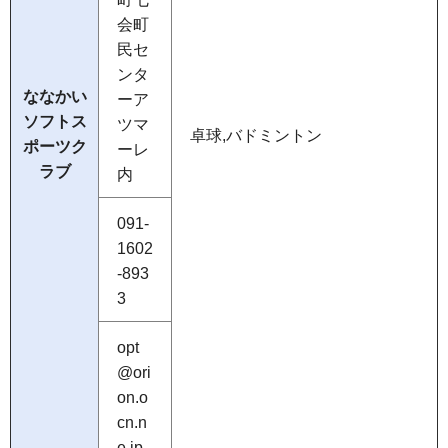
会町
民セ
ンタ
ななかい
ーア
ソフトス
ツマ
卓球,バドミントン
ポーツク
ーレ
ラブ
内
091-
1602
-893
3
opt
@ori
on.o
cn.n
e.jp