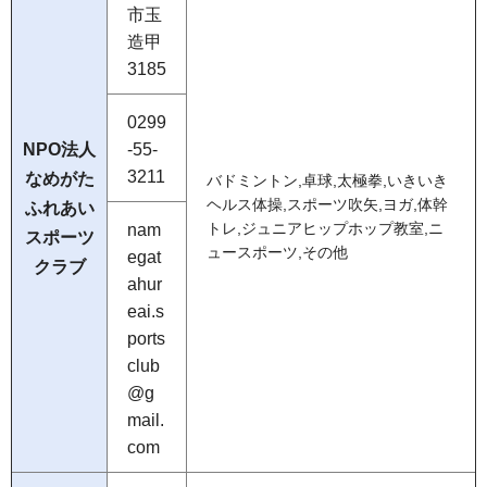
市玉
造甲
3185
0299
NPO法人
-55-
3211
なめがた
バドミントン,卓球,太極拳,いきいき
ヘルス体操,スポーツ吹矢,ヨガ,体幹
ふれあい
nam
トレ,ジュニアヒップホップ教室,ニ
スポーツ
ュースポーツ,その他
egat
クラブ
ahur
eai.s
ports
club
@g
mail.
com