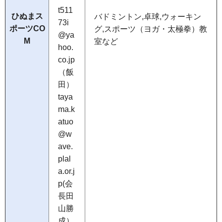
t511
ひぬまス
バドミントン,卓球,ウォーキン
73i
ポーツCO
グ,スポーツ（ヨガ・太極拳）教
@ya
M
室など
hoo.
co.jp
（飯
田）
taya
ma.k
atuo
@w
ave.
plal
a.or.j
p(会
長田
山勝
成）