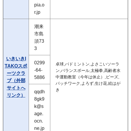
pia.o
r.jp
潮来
市島
須73
3
いきいきI
0299
卓球,バドミントン,よさこいソーラ
TAKOスポ
-64-
ン,バランスボール,太極拳,高齢者水
ーツクラ
5886
中運動教室（今年は休止）,ビーズ,
ブ（外部
パッチワーク,よろず,生け花,絵はが
サイトへ
き
qqdh
リンク）
8gk9
k@s
age.
ocn.
ne.jp