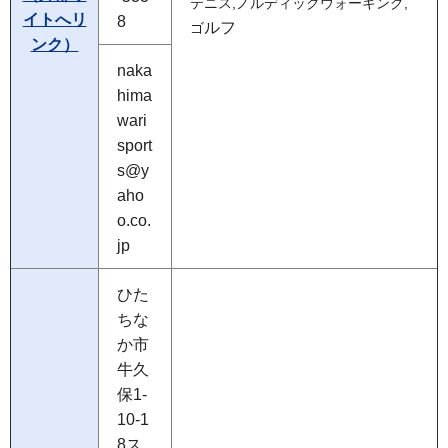
テニス,ノルディックウォーキング,
イトへリ
8
ルフ
ゴ
ンク）
naka
hima
wari
sport
s@y
aho
o.co.
jp
ひた
ちな
か市
牛久
保1-
10-1
8ス