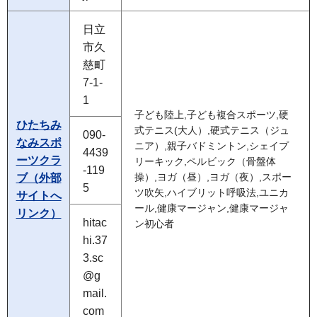
日立
市久
慈町
7-1-
1
子ども陸上,子ども複合スポーツ,硬
ひたちみ
式テニス(大人）,硬式テニス（ジュ
090-
なみスポ
ニア）,親子バドミントン,シェイプ
4439
ーツクラ
リーキック,ペルビック（骨盤体
-119
ブ（外部
操）,ヨガ（昼）,ヨガ（夜）,スポー
5
ツ吹矢,ハイブリット呼吸法,ユニカ
サイトへ
ール,健康マージャン,健康マージャ
リンク）
hitac
ン初心者
hi.37
3.sc
@g
mail.
com