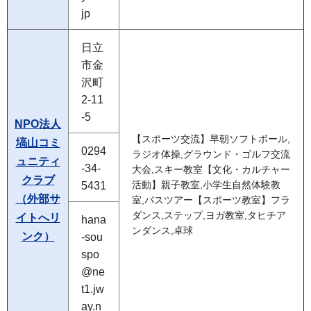
jp
日立
市金
沢町
2-11
-5
NPO法人
【スポーツ交流】早朝ソフトボール,
塙山コミ
0294
ラジオ体操,グラウンド・ゴルフ交流
ュニティ
-34-
大会,スキー教室【文化・カルチャー
クラブ
5431
活動】親子教室,小学生自然体験教
（外部サ
室,バスツアー【スポーツ教室】フラ
ダンス,ステップ,ヨガ教室,タヒチア
イトへリ
hana
ンダンス,卓球
ンク）
-sou
spo
@ne
t1.jw
ay.n