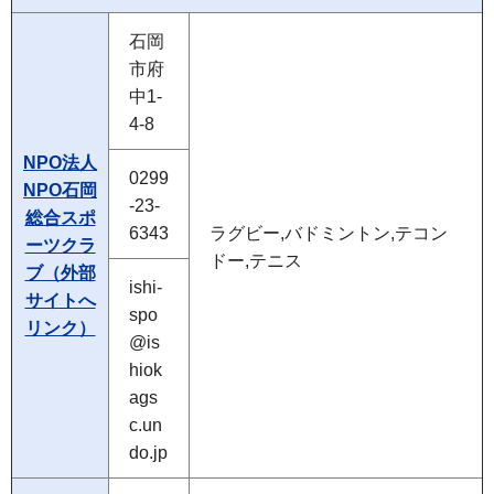
石岡
市府
中1-
4-8
NPO法人
0299
NPO石岡
-23-
総合スポ
6343
ラグビー,バドミントン,テコン
ーツクラ
ドー,テニス
ブ（外部
ishi-
サイトへ
spo
リンク）
@is
hiok
ags
c.un
do.jp