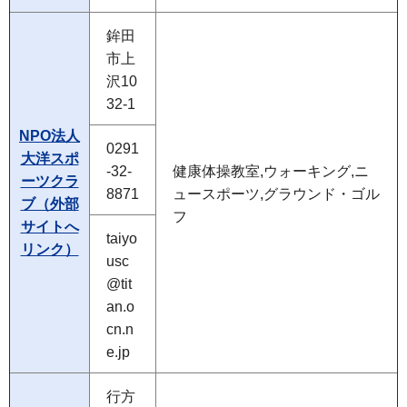
鉾田
市上
沢10
32-1
NPO法人
0291
大洋スポ
-32-
健康体操教室,ウォーキング,ニ
ーツクラ
8871
ュースポーツ,グラウンド・ゴル
ブ（外部
フ
サイトへ
taiyo
リンク）
usc
@tit
an.o
cn.n
e.jp
行方