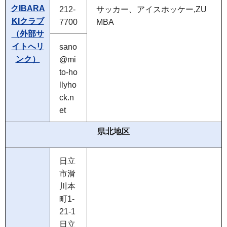
クIBARA
212-
サッカー、アイスホッケー,ZU
KIクラブ
7700
MBA
（外部サ
イトへリ
sano
ンク）
@mi
to-ho
llyho
ck.n
et
県北地区
日立
市滑
川本
町1-
21-1
日立