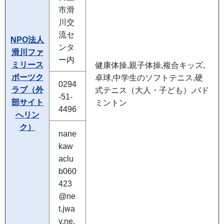
市滑
川交
流セ
NPO法人
ンタ
滑川ファ
ー内
ミリース
健康体操,親子体操,複合キッズ,
ポーツク
卓球,中学生のソフトテニス,硬
0294
ラブ（外
式テニス（大人・子ども）,バド
-51-
部サイト
ミントン
4496
へリン
ク）
nane
kaw
aclu
b060
423
@ne
t.jwa
y.ne.