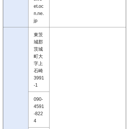
et.oc
n.ne.
jp
東茨
城郡
茨城
町大
字上
石崎
3991
-1
090-
4591
-822
4