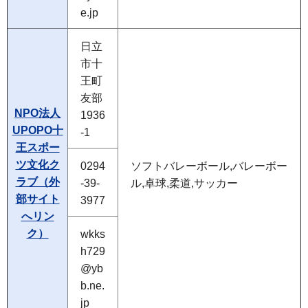
e.jp
日立
市十
王町
友部
NPO法人
1936
UPOPO十
-1
王スポー
ツ文化ク
0294
ソフトバレーボール,バレーボー
ラブ（外
-39-
ル,卓球,柔道,サッカー
部サイト
3977
へリン
ク）
wkks
h729
@yb
b.ne.
jp