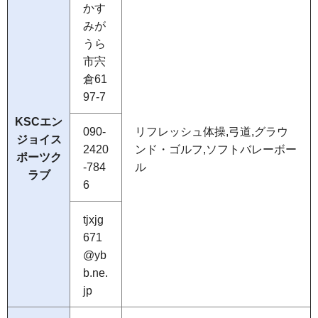
かす
みが
うら
市宍
倉61
97-7
KSCエン
090-
リフレッシュ体操,弓道,グラウ
ジョイス
2420
ンド・ゴルフ,ソフトバレーボー
ポーツク
-784
ル
ラブ
6
tjxjg
671
@yb
b.ne.
jp