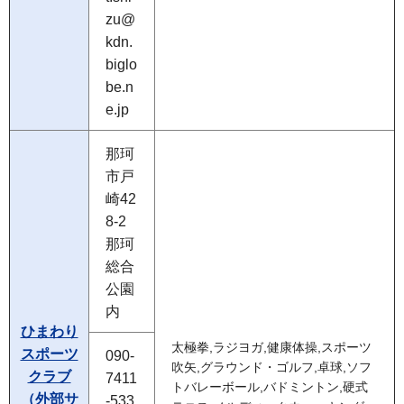
zu@
kdn.
biglo
be.n
e.jp
那珂
市戸
崎42
8-2
那珂
総合
公園
内
ひまわり
太極拳,ラジヨガ,健康体操,スポーツ
スポーツ
090-
吹矢,グラウンド・ゴルフ,卓球,ソフ
クラブ
7411
トバレーボール,バドミントン,硬式
（外部サ
-533