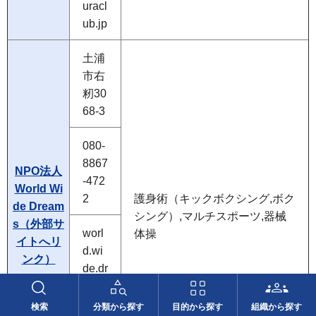
uracl
ub.jp
土浦
市右
籾30
68-3
080-
8867
NPO法人
-472
World Wi
2
護身術（キックボクシング,ボク
de Dream
シング）,マルチスポーツ,器械
s（外部サ
worl
体操
イトへリ
d.wi
ンク）
de.dr
eam
s.20
検索
分類から探す
目的から探す
組織から探す