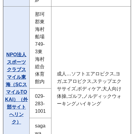
那珂
郡東
海村
船場
749-
3東
NPO法人
海村
スポーツ
総合
クラブス
成人…ソフトエアロビクス,ヨ
体育
マイル東
ガ,エアロビクス,ステップエク
館内
海（SCス
ササイズ,ボディケア,大人向け
マイルTO
029-
体操,ゴルフ,ノルディックウォ
KAI）
（外
283-
ーキング,ハイキング
部サイト
1001
へリン
ク）
saga
wa