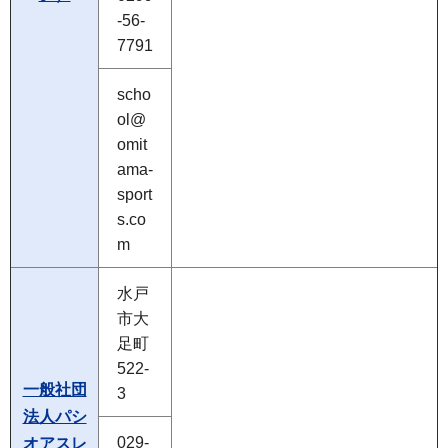
-56-
7791
scho
ol@
omit
ama-
sport
s.co
m
水戸
市大
足町
522-
一般社団
3
法人パシ
029-
オアスレ