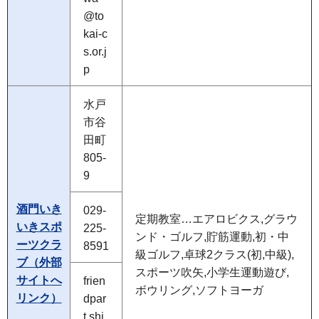
@to
kai-c
s.or.j
p
水戸
市谷
田町
805-
9
酒門いき
029-
定期教室…エアロビクス,グラウ
いきスポ
225-
ンド・ゴルフ,貯筋運動,初・中
ーツクラ
8591
級ゴルフ,卓球2クラス(初,中級),
ブ（外部
スポーツ吹矢,小学生運動遊び,
サイトへ
frien
ボウリング,ソフトヨーガ
リンク）
dpar
t.shi