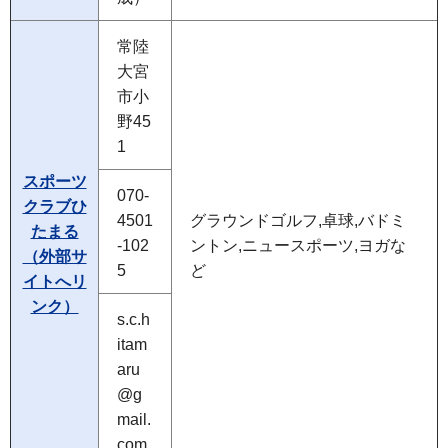
常陸
大宮
市小
野45
1
スポーツ
070-
クラブひ
4501
グラウンドゴルフ,卓球,バドミ
たまる
-102
ントン,ニュースポーツ,ヨガな
（外部サ
5
ど
イトへリ
ンク）
s.c.h
itam
aru
@g
mail.
com