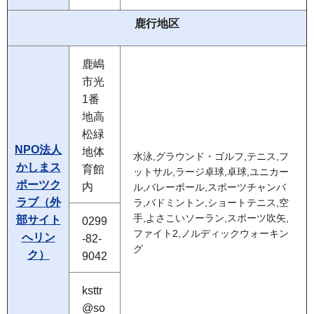
鹿行地区
鹿嶋
市光
1番
地高
松緑
NPO法人
地体
水泳,グラウンド・ゴルフ,テニス,フ
かしまス
育館
ットサル,ラージ卓球,卓球,ユニカー
ポーツク
内
ル,バレーボール,スポーツチャンバ
ラブ（外
ラ,バドミントン,ショートテニス,空
手,よさこいソーラン,スポーツ吹矢,
部サイト
0299
ファイト2,ノルディックウォーキン
へリン
-82-
グ
ク）
9042
ksttr
@so