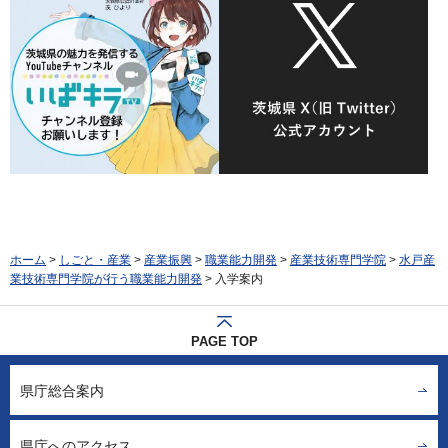
ホーム
>
しごと・産業
>
産業振興
>
職業能力開発
>
産業技術専門学院
>
水戸産
業技術専門学院が行う職業能力開発
> 入学案内
PAGE TOP
県庁総合案内
県庁へのアクセス