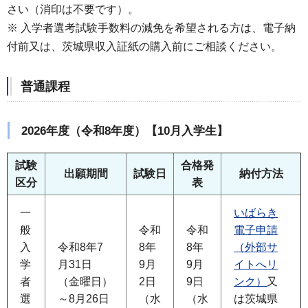
さい（消印は不要です）。
※ 入学者選考試験手数料の減免を希望される方は、電子納
付前又は、茨城県収入証紙の購入前にご相談ください。
普通課程
2026年度（令和8年度）【10月入学生】
試験
合格発
出願期間
試験日
納付方法
区分
表
一
いばらき
般
令和
令和
電子申請
入
令和8年7
8年
8年
（外部サ
学
月31日
9月
9月
イトへリ
者
（金曜日）
2日
9日
ンク）
又
選
～8月26日
（水
（水
は茨城県