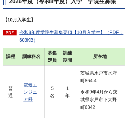
2026年度（令和8年度）入学 学院生募集
【10月入学生】
令和8年度学院生募集要項【10月入学生】（PDF：
603KB）
募集
訓練
課程
訓練科名
所在地
定員
期間
茨城県水戸市水府
町864-4
電気エ
普
5
1
令和9年4月から茨
ンジニ
通
名
年
ア科
城県水戸市下大野
町6342