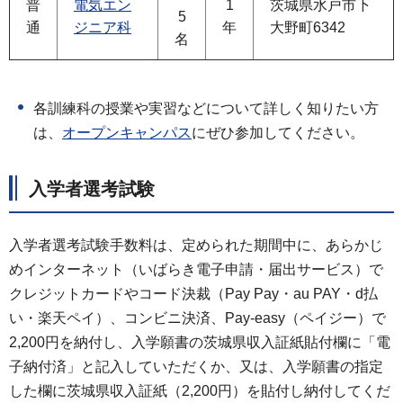
普
電気エン
1
茨城県水戸市下
5
通
ジニア科
年
大野町6342
名
各訓練科の授業や実習などについて詳しく知りたい方
は、
オープンキャンパス
にぜひ参加してください。
入学者選考試験
入学者選考試験手数料は、定められた期間中に、あらかじ
めインターネット（いばらき電子申請・届出サービス）で
クレジットカードやコード決裁（Pay Pay・au PAY・d払
い・楽天ペイ）、コンビニ決済、Pay-easy（ペイジー）で
2,200円を納付し、入学願書の茨城県収入証紙貼付欄に「電
子納付済」と記入していただくか、又は、入学願書の指定
した欄に茨城県収入証紙（2,200円）を貼付し納付してくだ