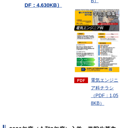
B）
DF：4,630KB）
電気エンジニ
ア科チラシ
（PDF：1,05
8KB）