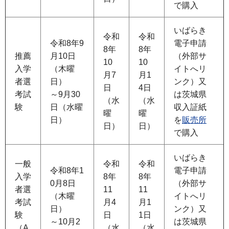
で購入
いばらき
令和
令和
令和8年9
電子申請
8年
8年
推薦
月10日
（外部サ
10
10
入学
（木曜
イトへリ
月7
月1
者選
日）
ンク）又
日
4日
考試
～9月30
は茨城県
（水
（水
験
日（水曜
収入証紙
曜
曜
日）
を
販売所
日）
日）
で購入
いばらき
一般
令和
令和
令和8年1
電子申請
入学
8年
8年
0月8日
（外部サ
者選
11
11
（木曜
イトへリ
考試
月4
月1
日）
ンク）又
験
日
1日
～10月2
は茨城県
（A
（水
（水