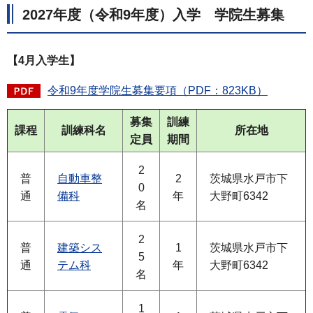
2027年度（令和9年度）入学 学院生募集
【4月入学生】
令和9年度学院生募集要項（PDF：823KB）
募集
訓練
課程
訓練科名
所在地
定員
期間
2
普
自動車整
2
茨城県水戸市下
0
通
備科
年
大野町6342
名
2
普
建築シス
1
茨城県水戸市下
5
通
テム科
年
大野町6342
名
1