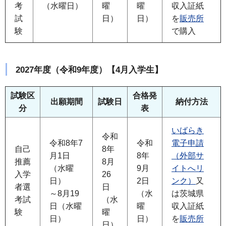
考
（水曜日）
曜
曜
収入証紙
試
日）
日）
を
販売所
験
で購入
2027年度（令和9年度）【4月入学生】
試験区
合格発
出願期間
試験日
納付方法
分
表
いばらき
令和
令和8年7
令和
電子申請
自己
8年
月1日
8年
（外部サ
推薦
8月
（水曜
9月
イトへリ
入学
26
日）
2日
ンク）
又
者選
日
～8月19
（水
は茨城県
考試
（水
日（水曜
曜
収入証紙
験
曜
日）
日）
を
販売所
日）