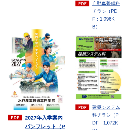
自動車整備科
チラシ（PD
F：1,096K
B）
建築システム
科チラシ（P
2027年入学案内
DF：1,072K
パンフレット（P