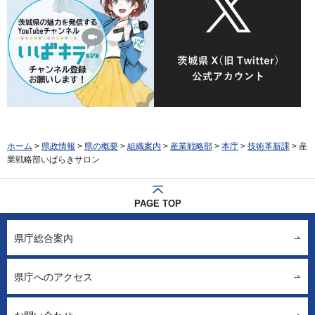
ホーム
>
県政情報
>
県の概要
>
組織案内
>
産業戦略部
>
本庁
>
技術革新課
> 産
業戦略部いばらきサロン
PAGE TOP
県庁総合案内
県庁へのアクセス