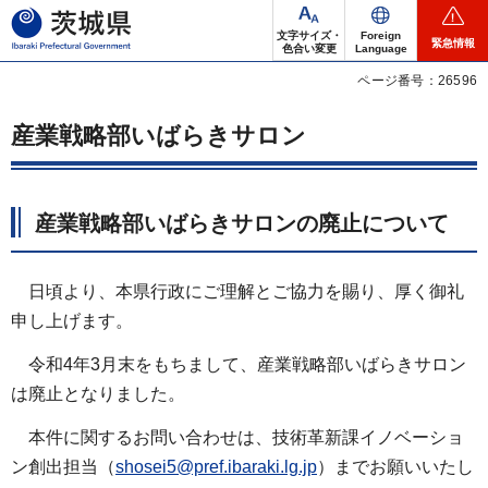
茨城県
文字サイズ・
Foreign
緊急情報
色合い変更
Language
ページ番号：26596
産業戦略部いばらきサロン
産業戦略部いばらきサロンの廃止について
日頃より、本県行政にご理解とご協力を賜り、厚く御礼
申し上げます。
令和4年3月末をもちまして、産業戦略部いばらきサロン
は廃止となりました。
本件に関するお問い合わせは、技術革新課イノベーショ
ン創出担当（
shosei5@pref.ibaraki.lg.jp
）までお願いいたし