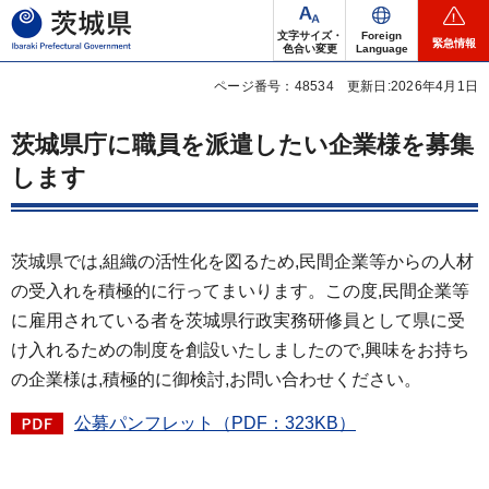
茨城県
文字サイズ・
Foreign
緊急情報
色合い変更
Language
ページ番号：48534
更新日:2026年4月1日
茨城県庁に職員を派遣したい企業様を募集
します
茨城県では,組織の活性化を図るため,民間企業等からの人材
の受入れを積極的に行ってまいります。この度,民間企業等
に雇用されている者を茨城県行政実務研修員として県に受
け入れるための制度を創設いたしましたので,興味をお持ち
の企業様は,積極的に御検討,お問い合わせください。
公募パンフレット（PDF：323KB）