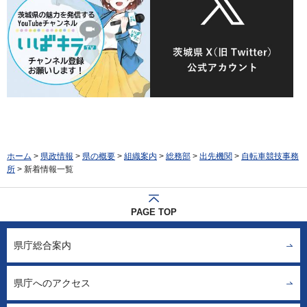
ホーム
>
県政情報
>
県の概要
>
組織案内
>
総務部
>
出先機関
>
自転車競技事務
所
> 新着情報一覧
PAGE TOP
県庁総合案内
県庁へのアクセス