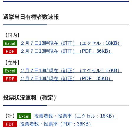
選挙当日有権者数速報
【国内】
２月７日13時現在（訂正）（エクセル：18KB）
２月７日13時現在（訂正）（PDF：36KB）
【在外】
２月７日13時現在（訂正）（エクセル：17KB）
２月７日13時現在（訂正）（PDF：35KB）
投票状況速報（確定）
【計】
投票者数・投票率（エクセル：18KB）
投票者数・投票率（PDF：36KB）