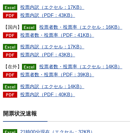
投票内訳（エクセル：17KB）
投票内訳（PDF：43KB）
【国内】
投票者数・投票率（エクセル：16KB）
投票者数・投票率（PDF：41KB）
投票内訳（エクセル：17KB）
投票内訳（PDF：43KB）
【在外】
投票者数・投票率（エクセル：14KB）
投票者数・投票率（PDF：39KB）
投票内訳（エクセル：14KB）
投票内訳（PDF：40KB）
開票状況速報
21時00分現在（エクセル：32KB）