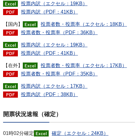
投票内訳（エクセル：19KB）
投票内訳（PDF：41KB）
【国内】
投票者数・投票率（エクセル：18KB）
投票者数・投票率（PDF：36KB）
投票内訳（エクセル：19KB）
投票内訳（PDF：41KB）
【在外】
投票者数・投票率（エクセル：17KB）
投票者数・投票率（PDF：35KB）
投票内訳（エクセル：17KB）
投票内訳（PDF：38KB）
開票状況速報（確定）
01時02分確定
確定（エクセル：24KB）