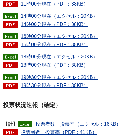
11時00分現在（PDF：38KB）
14時00分現在（エクセル：20KB）
14時00分現在（PDF：38KB）
16時00分現在（エクセル：20KB）
16時00分現在（PDF：38KB）
18時00分現在（エクセル：20KB）
18時00分現在（PDF：38KB）
19時30分現在（エクセル：20KB）
19時30分現在（PDF：38KB）
投票状況速報（確定）
【計】
投票者数・投票率（エクセル：16KB）
投票者数・投票率（PDF：41KB）