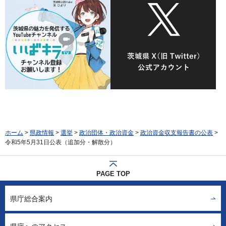
ホーム
>
県政情報
>
選挙
>
政治団体・政治資金
>
政治資金収支報告書の公表
>
令和5年5月31日公表（追加分・解散分）
PAGE TOP
県庁総合案内