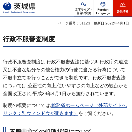
茨城県
文字サイズ・
Foreign
緊急情報
色合い変更
Language
ページ番号：51123
更新日:2022年4月1日
行政不服審査制度
行政不服審査制度は,行政不服審査法に基づき,行政庁の違法
又は不当な処分その他公権力の行使に当たる行為について
不服申立てを行うことができる制度です。行政不服審査法
については,公正性の向上,使いやすさの向上などの観点から
全面改正され,平成28年4月1日から施行されています。
制度の概要については,
総務省ホームページ（外部サイトへ
リンク：別ウィンドウが開きます）
をご覧ください。
不服申立ての処理状況について