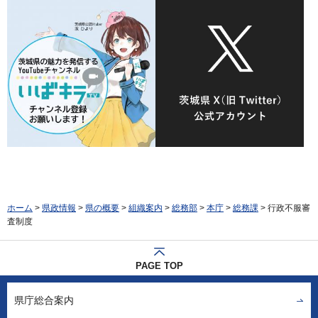
ホーム
>
県政情報
>
県の概要
>
組織案内
>
総務部
>
本庁
>
総務課
> 行政不服審
査制度
PAGE TOP
県庁総合案内