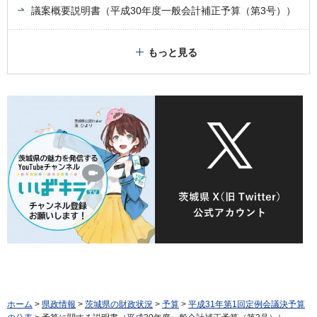
議案概要説明書（平成30年度一般会計補正予算（第3号））
もっと見る
ホーム
>
県政情報
>
茨城県の財政状況
>
予算
>
平成31年第1回定例会議決予算