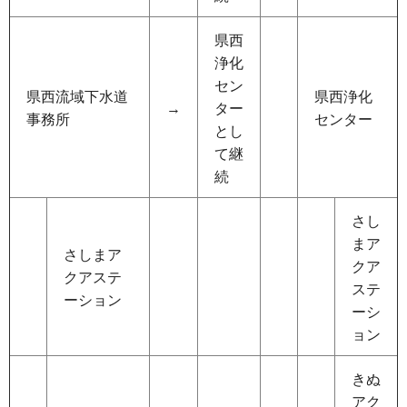
県西
浄化
セン
県西流域下水道
県西浄化
→
ター
事務所
センター
とし
て継
続
さし
まア
さしまア
クア
クアステ
ステ
ーション
ーシ
ョン
きぬ
アク