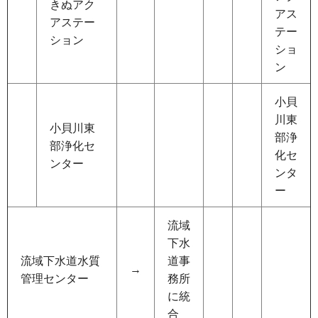
きぬアク
アス
アステー
テー
ション
ショ
ン
小貝
川東
小貝川東
部浄
部浄化セ
化セ
ンター
ンタ
ー
流域
下水
流域下水道水質
道事
→
管理センター
務所
に統
合