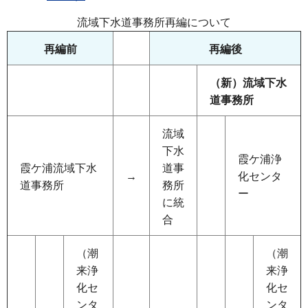
流域下水道事務所再編について
再編前
再編後
（新）流域下水
道事務所
流域
下水
霞ケ浦浄
霞ケ浦流域下水
道事
→
化センタ
道事務所
務所
ー
に統
合
（潮
（潮
来浄
来浄
化セ
化セ
ンタ
ンタ