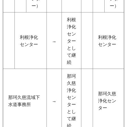
ー）
ー）
利根
浄化
セン
利根浄化
利根浄化
→
ター
センター
センター
とし
て継
続
那珂
久慈
浄化
那珂久慈
那珂久慈流域下
セン
→
浄化セン
水道事務所
ター
ター
とし
て継
続