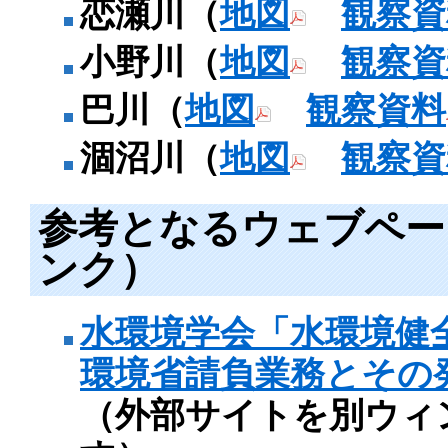
恋瀬川（
地図
観察資
小野川（
地図
観察資
巴川（
地図
観察資料
涸沼川（
地図
観察資
参考となるウェブペー
ンク）
水環境学会「水環境健
環境省請負業務とその
（外部サイトを別ウィ