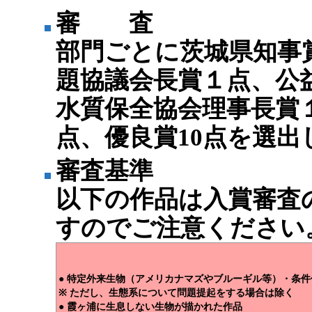
審 査
部門ごとに茨城県知事
題協議会長賞１点、公
水質保全協会理事長賞
点、優良賞10点を選出
審査基準
以下の作品は入賞審査
すのでご注意ください
● 特定外来生物（アメリカナマズやブルーギル等）・条
※ ただし、生態系について問題提起をする場合は除く
● 霞ヶ浦に生息しない生物が描かれた作品