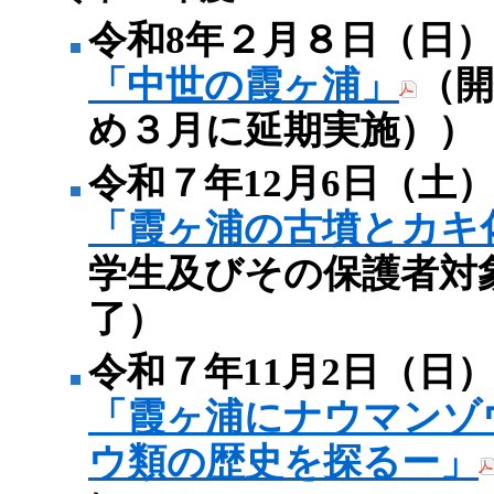
令和8年２月８日（日）
「中世の霞ヶ浦」
（
め３月に延期実施））
令和７年12月6日（土
「霞ヶ浦の古墳とカキ
学生及びその保護者対
了）
令和７年11月2日（日
「霞ヶ浦にナウマンゾ
ウ類の歴史を探るー」