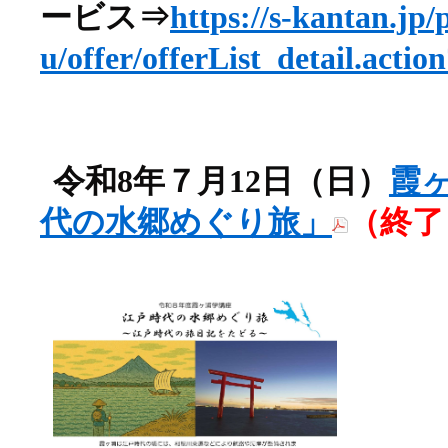
ービス⇒
https://s-kantan.jp/
u/offer/offerList_detail.act
令和8年７月12日（日）
霞
代の水郷めぐり旅」
（終了