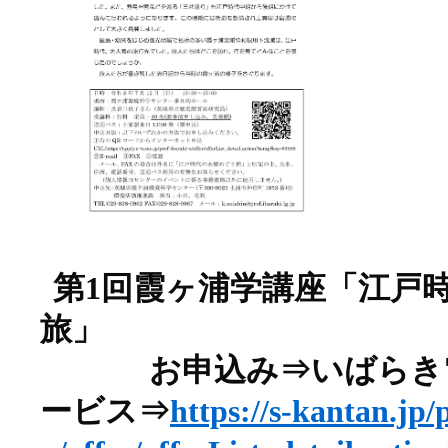
第1回霞ヶ浦学講座「江戸
旅」
お申込み⇒いばらき電
ービス⇒
https://s-kantan.jp/