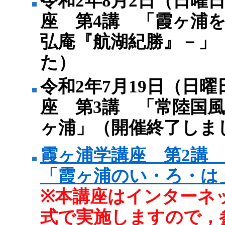
令和2年8月2日（日曜
座 第4講 「霞ヶ浦
弘庵『航湖紀勝』－」
た）
令和2年7月19日（日
座 第3講 「常陸国
ヶ浦」（開催終了しま
霞ヶ浦学講座 第2講
「霞ヶ浦のい・ろ・は
※本講座はインターネ
式で実施しますので，