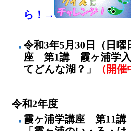
ら！→
令和3年5月30日（日
座 第1講 霞ヶ浦学
てどんな湖？」
（開催
令和2年度
霞ヶ浦学講座 第11講