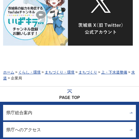
ホーム
>
くらし・環境
>
まちづくり・環境
>
まちづくり
>
上・下水道整備
>
水
道
> 企業局
PAGE TOP
県庁総合案内
県庁へのアクセス