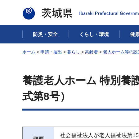
茨城県
防災・安全
くらし・環境
健
ホーム
>
申請・届出
>
暮らし
>
高齢者
>
老人ホーム等の設
養護老人ホーム 特別養
式第8号）
社会福祉法人が老人福祉法第1