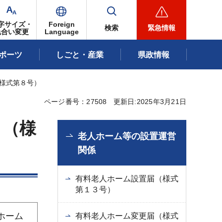
字サイズ・
Foreign
検索
緊急情報
色合い変更
Language
ポーツ
しごと・産業
県政情報
（様式第８号）
ページ番号：27508
更新日:2025年3月21日
 （様
老人ホーム等の設置運営
関係
有料老人ホーム設置届（様式
第１３号）
ホーム
有料老人ホーム変更届（様式