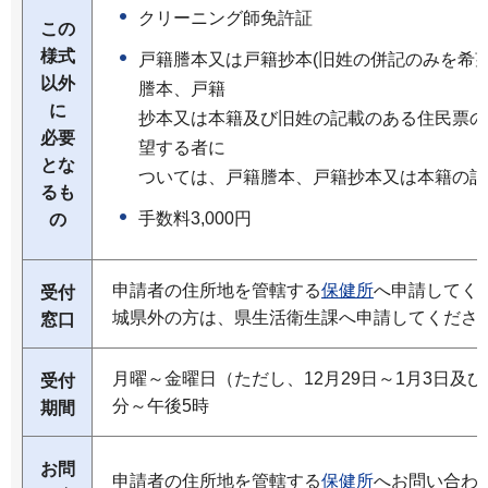
クリーニング師免許証
この
様式
戸籍謄本又は戸籍抄本(旧姓の併記のみを希
以外
謄本、戸籍
に
抄本又は本籍及び旧姓の記載のある住民票の
必要
望する者に
とな
ついては、戸籍謄本、戸籍抄本又は本籍の記
るも
手数料3,000円
の
申請者の住所地を管轄する
保健所
へ申請してく
受付
城県外の方は、県生活衛生課へ申請してくださ
窓口
月曜～金曜日（ただし、12月29日～1月3日及び
受付
分～午後5時
期間
お問
申請者の住所地を管轄する
保健所
へお問い合わ