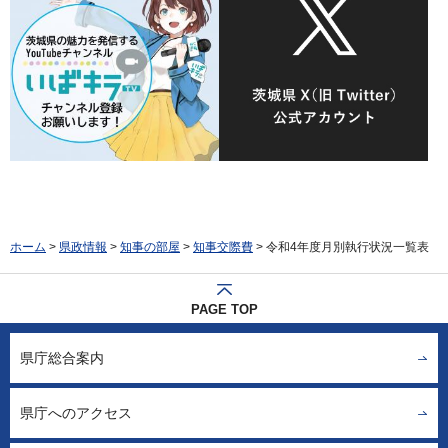
ホーム
>
県政情報
>
知事の部屋
>
知事交際費
> 令和4年度月別執行状況一覧表
PAGE TOP
県庁総合案内
県庁へのアクセス