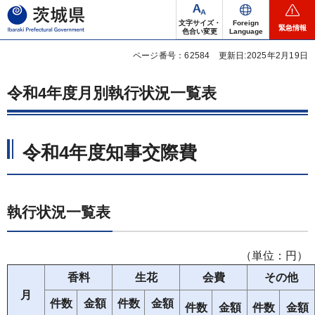
茨城県
文字サイズ・
Foreign
緊急情報
色合い変更
Language
ページ番号：62584
更新日:2025年2月19日
令和4年度月別執行状況一覧表
令和4年度知事交際費
執行状況一覧表
（単位：円）
香料
生花
会費
その他
月
件数
金額
件数
金額
件数
金額
件数
金額