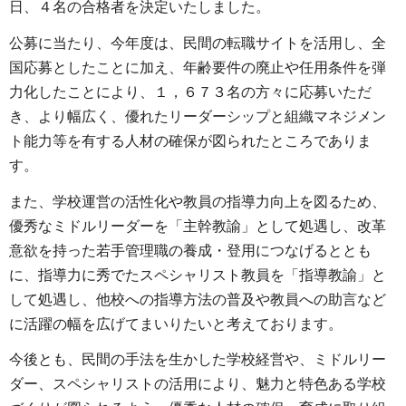
日、４名の合格者を決定いたしました。
公募に当たり、今年度は、民間の転職サイトを活用し、全
国応募としたことに加え、年齢要件の廃止や任用条件を弾
力化したことにより、１，６７３名の方々に応募いただ
き、より幅広く、優れたリーダーシップと組織マネジメン
ト能力等を有する人材の確保が図られたところでありま
す。
また、学校運営の活性化や教員の指導力向上を図るため、
優秀なミドルリーダーを「主幹教諭」として処遇し、改革
意欲を持った若手管理職の養成・登用につなげるととも
に、指導力に秀でたスペシャリスト教員を「指導教諭」と
して処遇し、他校への指導方法の普及や教員への助言など
に活躍の幅を広げてまいりたいと考えております。
今後とも、民間の手法を生かした学校経営や、ミドルリー
ダー、スペシャリストの活用により、魅力と特色ある学校