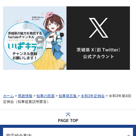
ホーム
>
県政情報
>
知事の部屋
>
知事発言集
>
令和3年定例会
> 令和3年第4回
定例会（知事提案説明要旨）
PAGE TOP
県庁総合案内