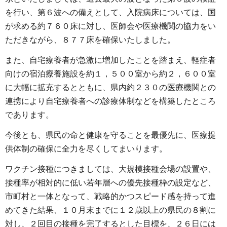
を行い、第６波への備えとして、入院病床については、国
が求める約７６０床に対し、医師会や医療機関の協力をい
ただきながら、８７７床を確保いたしました。
また、自宅療養者が急激に増加したことを踏まえ、軽症者
向けの宿泊療養施設を約１，５００室から約２，６００室
に大幅に拡充するとともに、県内約２３０の医療機関との
連携により自宅療養者への診療体制などを構築したところ
であります。
今後とも、県民の命と健康を守ることを最優先に、医療提
供体制の確保に全力を尽くしてまいります。
ワクチン接種につきましては、大規模接種会場の設置や、
接種率が相対的に低い若年層への優先接種枠の設定など、
市町村と一体となって、戦略的かつスピード感を持って進
めてきた結果、１０月末までに１２歳以上の県民の８割に
対し、２回目の接種を完了するとした目標を、２６日には