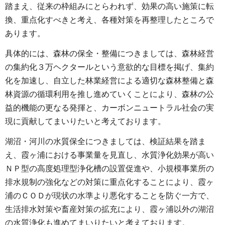
踏まえ、従来の枠組みにとらわれず、効果の高い施策に転
換、重点化すべきと考え、各種対策を再整理したところで
あります。
具体的には、森林の保全・整備につきましては、森林経営
の集約化３万ヘクタールという意欲的な目標を掲げ、集約
化を加速し、自立した林業経営による適切な森林整備と森
林資源の循環利用を推し進めていくことにより、森林の公
益的機能の更なる発揮と、カーボンニュートラル社会の実
現に貢献してまいりたいと考えております。
湖沼・河川の水質保全につきましては、検証結果を踏ま
え、霞ヶ浦における事業量を見直し、水質浄化効果が高い
ＮＰ型の高度処理型浄化槽の設置促進や、小規模事業所の
排水規制の強化などの対策に重点化することにより、霞ヶ
浦のＣＯＤが現状の水準より悪化することを防ぐ一方で、
生活排水対策や畜産対策の拡充により、霞ヶ浦以外の湖沼
の水質浄化も進めてまいりたいと考えております。