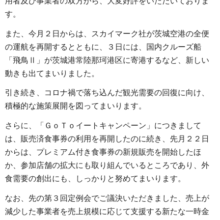
用者及び事業者の双方から、大変好評をいただいておりま
す。
また、今月２日からは、スカイマーク社が茨城空港の全便
の運航を再開するとともに、３日には、国内クルーズ船
「飛鳥Ⅱ」が茨城港常陸那珂港区に寄港するなど、新しい
動きも出てまいりました。
引き続き、コロナ禍で落ち込んだ観光需要の回復に向け、
積極的な施策展開を図ってまいります。
さらに、「ＧｏＴｏイートキャンペーン」につきまして
は、販売済食事券の利用を再開したのに続き、先月２２日
からは、プレミアム付き食事券の新規販売を開始したほ
か、参加店舗の拡大にも取り組んでいるところであり、外
食需要の創出にも、しっかりと努めてまいります。
なお、先の第３回定例会でご議決いただきました、売上が
減少した事業者を売上規模に応じて支援する新たな一時金