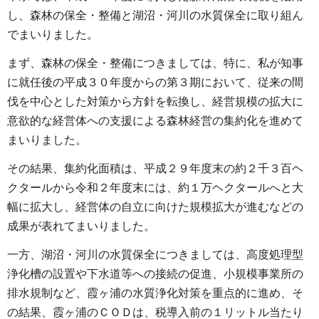
し、森林の保全・整備と湖沼・河川の水質保全に取り組ん
でまいりました。
まず、森林の保全・整備につきましては、特に、私が知事
に就任後の平成３０年度からの第３期において、従来の間
伐を中心とした対策から方針を転換し、経営規模の拡大に
意欲的な経営体への支援による森林経営の集約化を進めて
まいりました。
その結果、集約化面積は、平成２９年度末の約２千３百ヘ
クタールから令和２年度末には、約１万ヘクタールへと大
幅に拡大し、経営体の自立に向けた規模拡大が進むなどの
成果が表れてまいりました。
一方、湖沼・河川の水質保全につきましては、高度処理型
浄化槽の設置や下水道等への接続の促進、小規模事業所の
排水規制など、霞ヶ浦の水質浄化対策を重点的に進め、そ
の結果、霞ヶ浦のＣＯＤは、税導入前の１リットル当たり