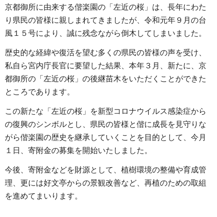
京都御所に由来する偕楽園の「左近の桜」は、長年にわた
り県民の皆様に親しまれてきましたが、令和元年９月の台
風１５号により、誠に残念ながら倒木してしまいました。
歴史的な経緯や復活を望む多くの県民の皆様の声を受け、
私自ら宮内庁長官に要望した結果、本年３月、新たに、京
都御所の「左近の桜」の後継苗木をいただくことができた
ところであります。
この新たな「左近の桜」を新型コロナウイルス感染症から
の復興のシンボルとし、県民の皆様と偕に成長を見守りな
がら偕楽園の歴史を継承していくことを目的として、今月
１日、寄附金の募集を開始いたしました。
今後、寄附金などを財源として、植樹環境の整備や育成管
理、更には好文亭からの景観改善など、再植のための取組
を進めてまいります。