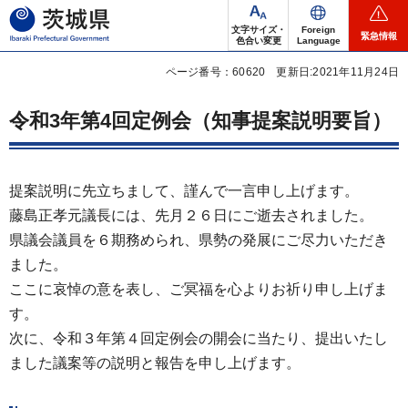
茨城県
文字サイズ・
Foreign
緊急情報
色合い変更
Language
ページ番号：60620
更新日:2021年11月24日
令和3年第4回定例会（知事提案説明要旨）
提案説明に先立ちまして、謹んで一言申し上げます。
藤島正孝元議長には、先月２６日にご逝去されました。
県議会議員を６期務められ、県勢の発展にご尽力いただき
ました。
ここに哀悼の意を表し、ご冥福を心よりお祈り申し上げま
す。
次に、令和３年第４回定例会の開会に当たり、提出いたし
ました議案等の説明と報告を申し上げます。