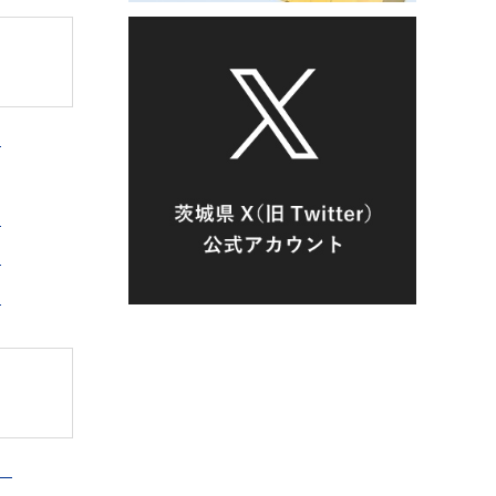
）
）
）
）
）