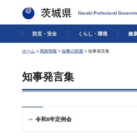
茨城県
防災・安全
くらし・環境
健
ホーム
>
県政情報
>
知事の部屋
> 知事発言集
知事発言集
令和8年定例会