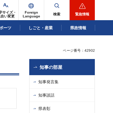
字サイズ・
Foreign
検索
緊急情報
色合い変更
Language
ポーツ
しごと・産業
県政情報
ページ番号：42902
知事の部屋
知事発言集
知事談話
県表彰