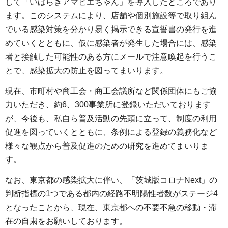
して「いばらきアマビエちゃん」を導入したところであり
ます。このシステムにより、店舗や個別施設等で取り組ん
でいる感染対策を分かり易く掲示できる宣誓書の発行を進
めていくとともに、仮に感染者が発生した場合には、感染
者と接触した可能性のある方にメールで注意喚起を行うこ
とで、感染拡大の防止を図ってまいります。
現在、市町村や商工会・商工会議所など関係団体にもご協
力いただき、約6、300事業所に登録いただいております
が、今後も、私自ら普及活動の先頭に立って、制度の利用
促進を図っていくとともに、条例による登録の義務化など
様々な観点から普及促進のための研究を進めてまいりま
す。
なお、東京都の感染拡大に伴い、「茨城版コロナNext」の
判断指標の1つである都内の経路不明陽性者数がステージ4
となったことから、現在、東京都への不要不急の移動・滞
在の自粛をお願いしております。