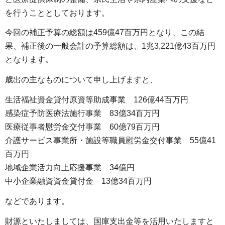
を行うこととしております。
今回の補正予算の総額は459億47百万円となり、この結
果、補正後の一般会計の予算総額は、1兆3,221億43百万円
となります。
歳出の主なものについて申し上げますと、
生活福祉資金貸付原資等助成事業
1
26億44百万円
感染症予防医療法施行事業
8
3億34百万円
医療従事者慰労金交付事業
60
億79百万円
介護サービス事業所・施設等職員慰労金交付事業
5
5億41
百万円
地域企業活力向上応援事業
3
4億円
中小企業融資資金貸付金
1
3億34百万円
などであります。
財源といたしましては、国庫支出金等を活用いたしますと