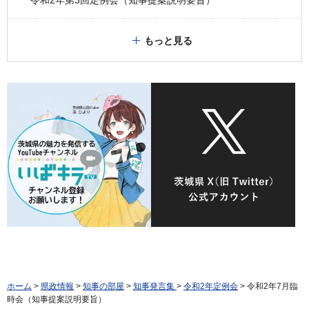
もっと見る
ホーム
>
県政情報
>
知事の部屋
>
知事発言集
>
令和2年定例会
> 令和2年7月臨
時会（知事提案説明要旨）