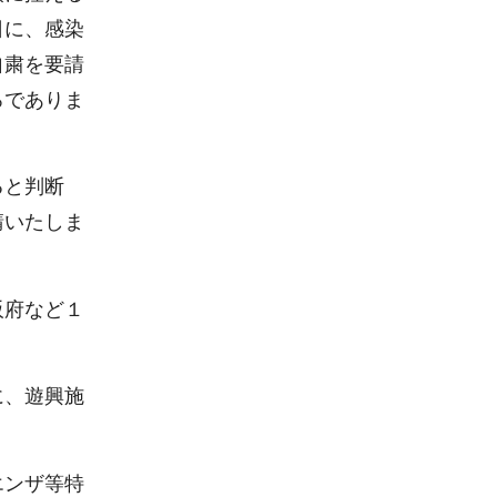
日に、感染
自粛を要請
ろでありま
ると判断
請いたしま
阪府など１
に、遊興施
エンザ等特