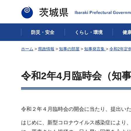
茨城県
防災・安全
くらし・環境
健
ホーム
>
県政情報
>
知事の部屋
>
知事発言集
>
令和2年定
令和2年4月臨時会（知
令和２年４月臨時会の開会に当たり、提出い
はじめに、新型コロナウイルス感染症により