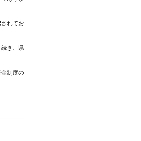
認されてお
き続き、県
援金制度の