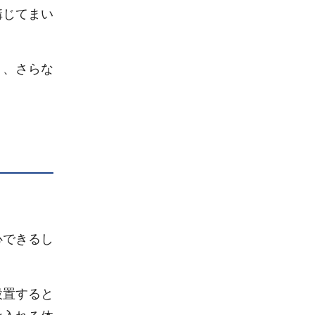
講じてまい
う、さらな
心できるし
設置すると