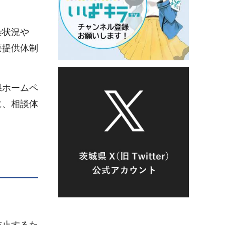
染状況や
療提供体制
県ホームペ
に、相談体