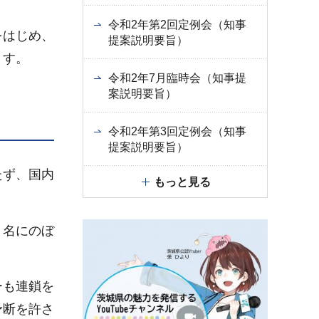
令和2年第2回定例会（知事
をはじめ、
提案説明要旨）
ます。
令和2年7月臨時会（知事提
案説明要旨）
令和2年第3回定例会（知事
提案説明要旨）
たず、国内
もっと見る
１名にのぼ
ーも連鎖を
予断を許さ