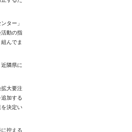
防止するた
センター」
会活動の指
り組んでま
、近隣県に
染拡大要注
を追加する
業を決定い
厳に控える