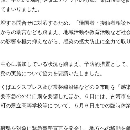
以降、手洗いの励行や咳エチケットの徹底、集団感染を
してまいりました。
急増する問合せに対応するため、「帰国者・接触者相談
議からの助言なども踏まえ、地域活動や教育活動など社
への影響を極力抑えながら、感染の拡大防止に全力で取
を中心に増加している状況を踏まえ、予防的措置として
勤務の実施について協力を要請いたしました。
つくばエクスプレス及び常磐線沿線などの９市町を「感
不要不急の外出自粛を要請したほか、６日には、古河市
市町の県立高等学校等について、５月６日までの臨時休
都府県を対象に緊急事態宣言を発令し、地方への移動を