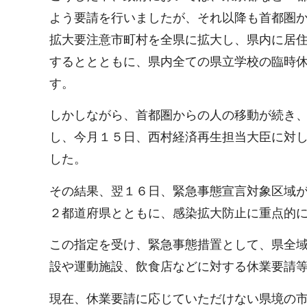
よう要請を行いましたが、それ以降も首都圏
拡大要注意市町村を全県に拡大し、県内に居
するととともに、県内全ての県立学校の臨時
す。
しかしながら、首都圏からの人の移動が続き
し、今月１５日、西村経済再生担当大臣に対
した。
その結果、翌１６日、緊急事態宣言対象区域
２都道府県とともに、感染拡大防止に重点的
この指定を受け、緊急事態措置として、県全
設や運動施設、飲食店などに対する休業要請
現在、休業要請に応じていただけない県境の