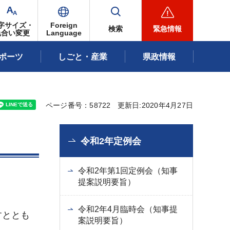
字サイズ・
Foreign
検索
緊急情報
色合い変更
Language
ポーツ
しごと・産業
県政情報
ページ番号：58722
更新日:2020年4月27日
令和2年定例会
令和2年第1回定例会（知事
提案説明要旨）
令和2年4月臨時会（知事提
すととも
案説明要旨）