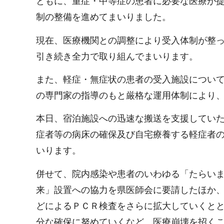
ともに、重症・中等症の患者に必要な医療が
制の整備を進めてまいりました。
現在、医療機関との調整により受入体制が整
引き続き全力で取り組んでまいります。
また、軽症・無症状の患者の受入施設につい
の専門家の指導のもと厳格な運用体制により
本日、宿泊施設への迅速な搬送を支援してい
症者等の病床の確保及び自宅療養する軽症者
いります。
併せて、院内感染や患者のいわゆる「たらい
来」設置への協力を県医師会に要請したほか
どによるＰＣＲ検査をさらに拡大していくと
分な確保に努めていくなど、医療崩壊を招く