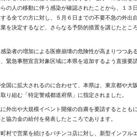
からの人の移動に伴う感染が確認されたことから、１３
住する全ての方に対し、５月６日までの不要不急の外出
休業を決定するなど、さらなる予防的措置を講じたとこ
、感染者の増加による医療崩壊の危険性が高まりつつあ
し、緊急事態宣言対象区域に本県を追加するよう直接要
が全国に拡大されるのに合わせて、本県は、東京都や大
に取り組む「特定警戒都道府県」に指定されました。
域に外出や大規模イベント開催の自粛を要請するととも
等と協力金の給付を発表したところであります。
市町村で営業を続けるパチンコ店に対し、新型インフル