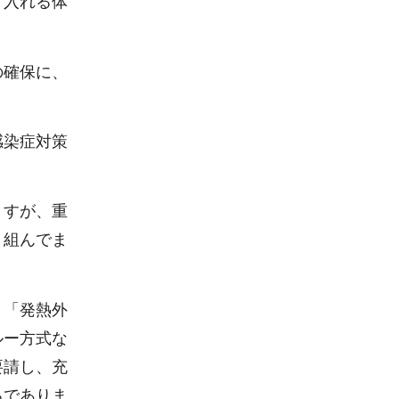
け入れる体
の確保に、
感染症対策
ますが、重
り組んでま
う「発熱外
ルー方式な
要請し、充
ろでありま