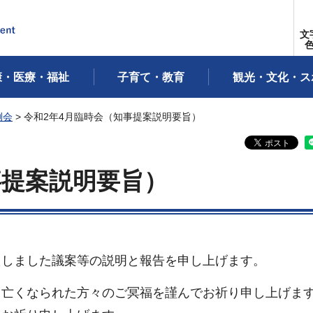
文
康・医療・福祉
子育て・教育
観光・文化・ス
例会
> 令和2年4月臨時会（知事提案説明要旨）
事提案説明要旨）
たしました議案等の説明と報告を申し上げます。
、亡くなられた方々のご冥福を謹んでお祈り申し上げま