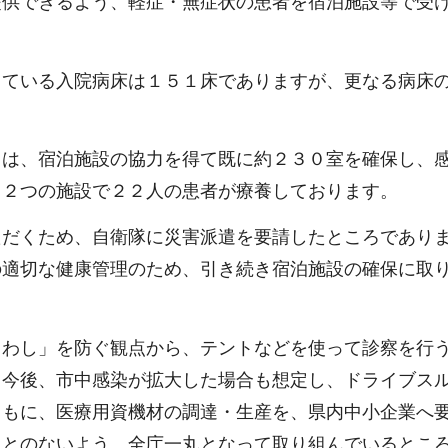
提供できるよう、軽症・無症状の患者を宿泊施設等で受
っている入院病床は１５１床でありますが、更なる病床
ては、宿泊施設の協力を得て既に約２３０室を確保し、
、２つの施設で２２人の患者が療養しております。
ただくため、自衛隊に災害派遣を要請したところであり
の適切な健康管理のため、引き続き宿泊施設の確保に取
まわし」を防ぐ観点から、テントなどを使って診察を行
、今後、市中感染が拡大した場合も想定し、ドライブス
ともに、医療用資機材の調達・生産を、県内中小企業へ
ことのないよう、全庁一丸となって取り組んでいるとこ