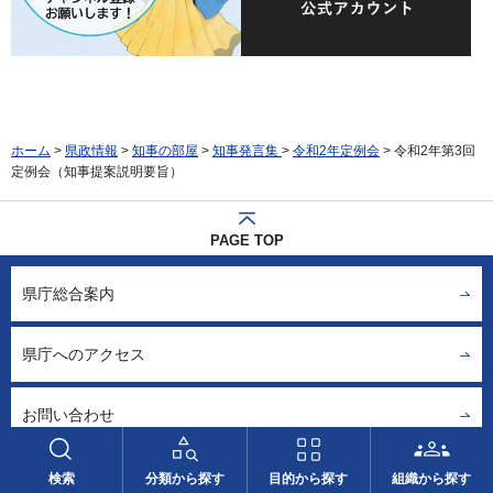
ホーム
>
県政情報
>
知事の部屋
>
知事発言集
>
令和2年定例会
> 令和2年第3回
定例会（知事提案説明要旨）
PAGE TOP
県庁総合案内
県庁へのアクセス
お問い合わせ
本庁各課・出先機関
検索
分類から探す
目的から探す
組織から探す