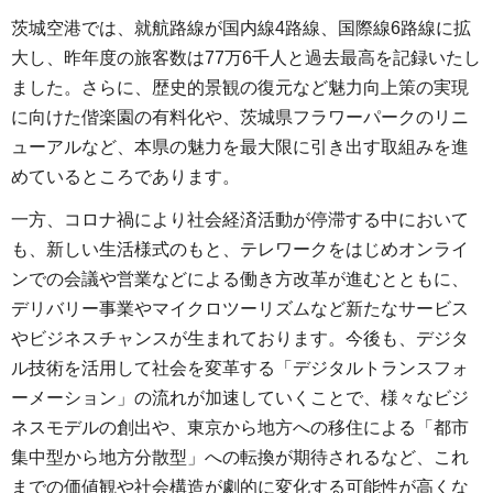
茨城空港では、就航路線が国内線4路線、国際線6路線に拡
大し、昨年度の旅客数は77万6千人と過去最高を記録いたし
ました。さらに、歴史的景観の復元など魅力向上策の実現
に向けた偕楽園の有料化や、茨城県フラワーパークのリニ
ューアルなど、本県の魅力を最大限に引き出す取組みを進
めているところであります。
一方、コロナ禍により社会経済活動が停滞する中において
も、新しい生活様式のもと、テレワークをはじめオンライ
ンでの会議や営業などによる働き方改革が進むとともに、
デリバリー事業やマイクロツーリズムなど新たなサービス
やビジネスチャンスが生まれております。今後も、デジタ
ル技術を活用して社会を変革する「デジタルトランスフォ
ーメーション」の流れが加速していくことで、様々なビジ
ネスモデルの創出や、東京から地方への移住による「都市
集中型から地方分散型」への転換が期待されるなど、これ
までの価値観や社会構造が劇的に変化する可能性が高くな