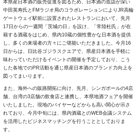
本県産日本酒の販売促進を図るため、日本酒の造詣が深い
中田英寿氏とFMラジオ局のコラボレーションによりJR高輪
ゲートウェイ駅前に設置されたレストランにおいて、先月
17日からの一週間「茨城の日」を設け、「常陸杜氏」が在
籍する酒蔵をはじめ、県内10蔵の個性豊かな日本酒を提供
し、多くの来場者の方々にご堪能いただきました。今月16
日からは、日比谷ゴジラスクエアで、県産日本酒を手軽に
味わっていただけるイベントの開催を予定しており、こう
した各地でのPR活動を通じ県産日本酒のブランド力向上を
図ってまいります。
また、海外への販路開拓に向け、先月、シンガポールの4店
舗、台湾の3店舗の飲食店と連携し、本県地酒フェアを開催
いたしました。現地のバイヤーなどからも高い関心が示さ
れており、今月中旬には、県内酒蔵とのWEB会議システム
を活用したビジネスマッチングを行うこととしておりま
す。