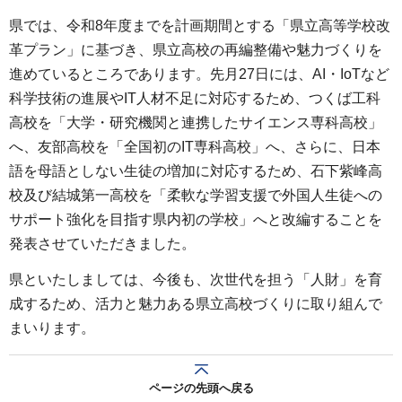
県では、令和8年度までを計画期間とする「県立高等学校改
革プラン」に基づき、県立高校の再編整備や魅力づくりを
進めているところであります。先月27日には、AI・IoTなど
科学技術の進展やIT人材不足に対応するため、つくば工科
高校を「大学・研究機関と連携したサイエンス専科高校」
へ、友部高校を「全国初のIT専科高校」へ、さらに、日本
語を母語としない生徒の増加に対応するため、石下紫峰高
校及び結城第一高校を「柔軟な学習支援で外国人生徒への
サポート強化を目指す県内初の学校」へと改編することを
発表させていただきました。
県といたしましては、今後も、次世代を担う「人財」を育
成するため、活力と魅力ある県立高校づくりに取り組んで
まいります。
ページの先頭へ戻る