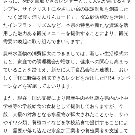
さらに、3密を回避できるレジャーとして人気が高まるキャ
ンプや、サイクリストにやさしい宿の認定制度を創設した
「つくば霞ヶ浦りんりんロード」、ダム砂防施設を活用し
たインフラツーリズムなど、本県の特色や新たな資源を活
用した魅力ある観光メニューを提供することにより、観光
需要の喚起に取り組んでまいります。
農林水産物の消費拡大につきましては、新しい生活様式の
もと、家庭での調理機会が増加し、健康への関心も高まっ
ていることを踏まえ、新たに大手食品会社と連携し、おい
しく手軽に野菜を摂取できるレシピを活用したPRキャンペ
ーンなどを実施してまいります。
また、現在、国の支援により県産牛肉や地鶏を県内の小中
学校等の学校給食の食材として提供しておりますが、今
般、支援の対象となる水産物が拡大されたことから、サバ
やイワシ類、養殖コイなどを学校給食で提供することによ
り、需要が落ち込んだ水産加工業者や養殖業者を支援して