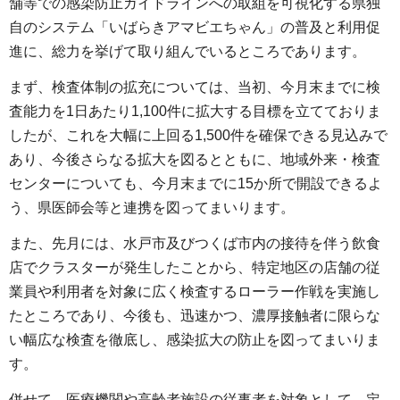
舗等での感染防止ガイドラインへの取組を可視化する県独
自のシステム「いばらきアマビエちゃん」の普及と利用促
進に、総力を挙げて取り組んでいるところであります。
まず、検査体制の拡充については、当初、今月末までに検
査能力を1日あたり1,100件に拡大する目標を立てておりま
したが、これを大幅に上回る1,500件を確保できる見込みで
あり、今後さらなる拡大を図るとともに、地域外来・検査
センターについても、今月末までに15か所で開設できるよ
う、県医師会等と連携を図ってまいります。
また、先月には、水戸市及びつくば市内の接待を伴う飲食
店でクラスターが発生したことから、特定地区の店舗の従
業員や利用者を対象に広く検査するローラー作戦を実施し
たところであり、今後も、迅速かつ、濃厚接触者に限らな
い幅広な検査を徹底し、感染拡大の防止を図ってまいりま
す。
併せて、医療機関や高齢者施設の従事者を対象として、定