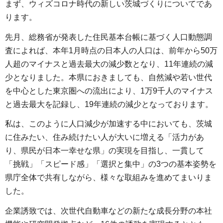
まず、ウィズコロナ時代の新しい茨城づくりについてであ
ります。
先月、総務省が発表した住民基本台帳に基づく人口動態調
査によれば、本年1月時点の日本人の人口は、前年から50万
人超のマイナスと過去最大の減少数となり、11年連続の減
少となりました。本県におきましても、自然減や若い世代
を中心とした東京圏への流出により、1万9千人のマイナス
と過去最大を記録し、19年連続の減少となっております。
私は、このように人口減少が加速する中においても、茨城
に住みたい、住み続けたい人が大いに増える「活力があ
り、県民が日本一幸せな県」の実現を目指し、一貫して
「挑戦」「スピード感」「選択と集中」の3つの基本姿勢を
県庁全体で共有しながら、様々な取組みを進めてまいりま
した。
企業誘致では、次世代自動車などの新たな成長分野の本社