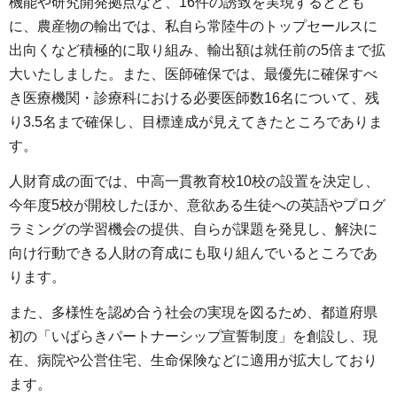
機能や研究開発拠点など、16件の誘致を実現するととも
に、農産物の輸出では、私自ら常陸牛のトップセールスに
出向くなど積極的に取り組み、輸出額は就任前の5倍まで拡
大いたしました。また、医師確保では、最優先に確保すべ
き医療機関・診療科における必要医師数16名について、残
り3.5名まで確保し、目標達成が見えてきたところでありま
す。
人財育成の面では、中高一貫教育校10校の設置を決定し、
今年度5校が開校したほか、意欲ある生徒への英語やプログ
ラミングの学習機会の提供、自らが課題を発見し、解決に
向け行動できる人財の育成にも取り組んでいるところであ
ります。
また、多様性を認め合う社会の実現を図るため、都道府県
初の「いばらきパートナーシップ宣誓制度」を創設し、現
在、病院や公営住宅、生命保険などに適用が拡大しており
ます。