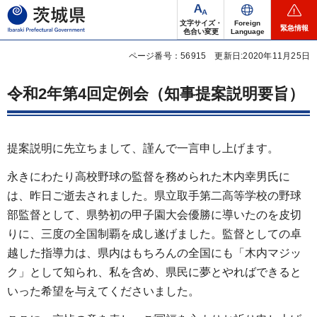
茨城県
文字サイズ・
Foreign
緊急情報
色合い変更
Language
ページ番号：56915
更新日:2020年11月25日
令和2年第4回定例会（知事提案説明要旨）
提案説明に先立ちまして、謹んで一言申し上げます。
永きにわたり高校野球の監督を務められた木内幸男氏に
は、昨日ご逝去されました。県立取手第二高等学校の野球
部監督として、県勢初の甲子園大会優勝に導いたのを皮切
りに、三度の全国制覇を成し遂げました。監督としての卓
越した指導力は、県内はもちろんの全国にも「木内マジッ
ク」として知られ、私を含め、県民に夢とやればできると
いった希望を与えてくださいました。