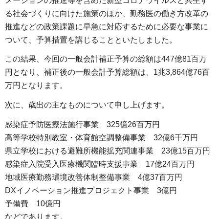
メーションの推進等を含めた新型コロナウイルスと共生す
る社会づくりに向けた施策のほか、勤務医の働き方改革の
推進などの政策課題に早急に対応するために必要な事業に
ついて、予算措置を講じることといたしました。
この結果、今回の一般会計補正予算の総額は447億81百万
円となり、補正後の一般会計予算総額は、1兆3,864億76百
万円となります。
次に、歳出の主なものについて申し上げます。
感染症予防医療法施行事業
3
25億26百万円
高等学校特別教室・体育館空調整備事業
3
2億6千万円
県立学校における避難所機能拡充関連事業
2
3億15百万円
感染症入院受入医療機関臨時支援事業
1
7億24百万円
地域医療勤務環境改善体制整備事業
4
億37百万円
DXイノベーション推進プロジェクト事業
3
億円
予備費
1
0億円
などであります。