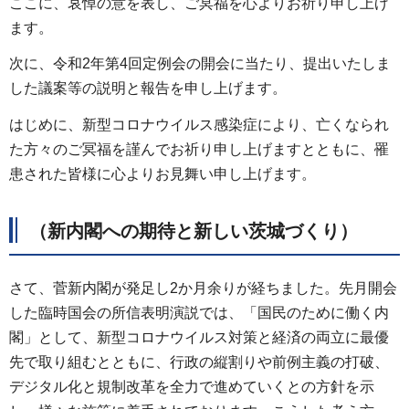
ここに、哀悼の意を表し、ご冥福を心よりお祈り申し上げ
ます。
次に、令和2年第4回定例会の開会に当たり、提出いたしま
した議案等の説明と報告を申し上げます。
はじめに、新型コロナウイルス感染症により、亡くなられ
た方々のご冥福を謹んでお祈り申し上げますとともに、罹
患された皆様に心よりお見舞い申し上げます。
（新内閣への期待と新しい茨城づくり）
さて、菅新内閣が発足し2か月余りが経ちました。先月開会
した臨時国会の所信表明演説では、「国民のために働く内
閣」として、新型コロナウイルス対策と経済の両立に最優
先で取り組むとともに、行政の縦割りや前例主義の打破、
デジタル化と規制改革を全力で進めていくとの方針を示