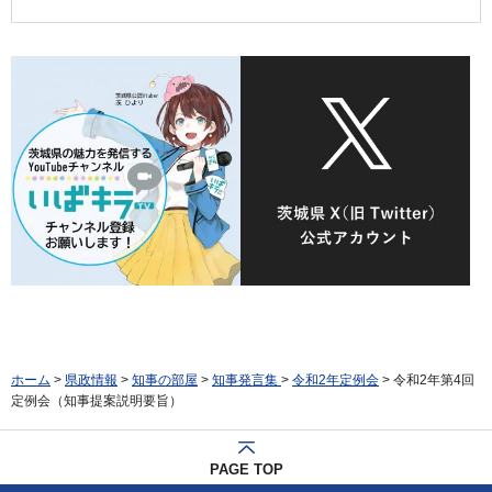
ホーム
>
県政情報
>
知事の部屋
>
知事発言集
>
令和2年定例会
> 令和2年第4回
定例会（知事提案説明要旨）
PAGE TOP