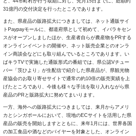
ど、44市町村が行う取組に対し、先月15日までに、総額約
31億円の交付決定を行ったところであります。
また、県産品の販路拡大につきましては、ネット通販サイ
トPaypayモールに、都道府県として初めて、イバラキセン
スがオープンしましたほか、生産者自らが農産物をPRする
オンラインイベントの開催や、ネット販売企業とのオンラ
イン商談会などにも取り組んでいるところであります。い
ばキラTVで実施した通販形式の番組では、県公認Vチュー
バー「茨ひより」が生配信で紹介した県産品が、県観光物
産協会のお取り寄せサイトで通常の約10倍の販売実績を上
げたところであり、今後も様々な手法を取り入れながら県
産品のPRと販路拡大に努めてまいります。
一方、海外への販路拡大につきましては、来月からアメリ
カとシンガポールにおいて、現地のECサイトを活用した県
産品の販売を開始しますとともに、来年1月には、世界各国
の加工食品や酒などのバイヤーを対象とした、オンライン