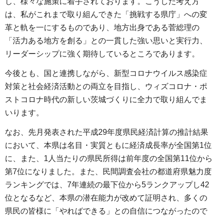
し、様々な施策に着手されております。こうした考え方
は、私がこれまで取り組んできた「挑戦する県庁」への変
革と軌を一にするものであり、地方出身である菅総理の
「活力ある地方を創る」との一貫した強い思いと実行力、
リーダーシップに強く期待しているところであります。
今後とも、国と連携しながら、新型コロナウイルス感染症
対策と社会経済活動との両立を目指し、ウィズコロナ・ポ
ストコロナ時代の新しい茨城づくりに全力で取り組んでま
いります。
なお、先月発表された平成29年度県民経済計算の推計結果
において、本県は名目・実質ともに経済成長率が全国第1位
に、また、1人当たりの県民所得は前年度の全国第11位から
第7位になりました。また、民間調査会社の都道府県魅力度
ランキングでは、7年連続の最下位から5ランクアップし42
位となるなど、本県の潜在能力が改めて証明され、多くの
県民の皆様に「やればできる」との自信につながったので