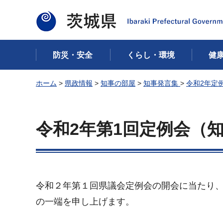
茨城県
防災・安全
くらし・環境
健
ホーム
>
県政情報
>
知事の部屋
>
知事発言集
>
令和2年定
令和2年第1回定例会（
令和２年第１回県議会定例会の開会に当たり
の一端を申し上げます。