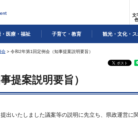
文
康・医療・福祉
子育て・教育
観光・文化・ス
例会
> 令和2年第1回定例会（知事提案説明要旨）
知事提案説明要旨）
、提出いたしました議案等の説明に先立ち、県政運営に