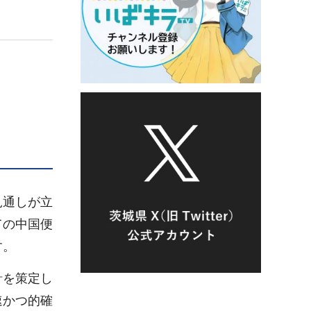
見通しが立
ての中国便
す。
針を策定し
速かつ的確