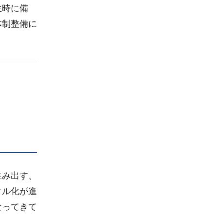
生時に備
体制整備に
生み出す、
タル化が進
なってきて