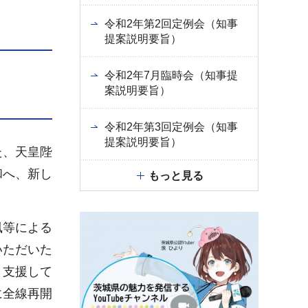
令和2年第2回定例会（知事
提案説明要旨）
令和2年7月臨時会（知事提
案説明要旨）
令和2年第3回定例会（知事
提案説明要旨）
た、天皇陛
和へ、新し
もっと見る
風等による
いただいた
と支援して
に全線再開