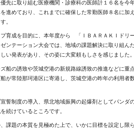
最優先に取り組む医療機関・診療科の医師計１６名を今
みを進めており、これまでに確保した常勤医師８名に加
ます。
ップ育成を目的に、本年度から 「ＩＢＡＲＡＫＩドリ
レゼンテーション大会では、地域の課題解決に取り組ん
らしい発表があり、その姿に大変頼もしさを感じました
ーズ船の誘致や茨城空港の新規路線誘致の推進などに重
ズ船が常陸那珂港区に寄港し、茨城空港の昨年の利用者
プ宣誓制度の導入、県北地域振興の起爆剤としてパンダ
戦を続けているところです。
か、課題の本質を見極めた上で、いかに目標を設定し限