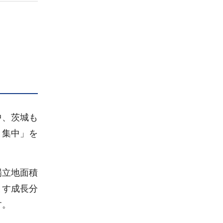
中、茨城も
と集中」を
場立地面積
ます成長分
す。