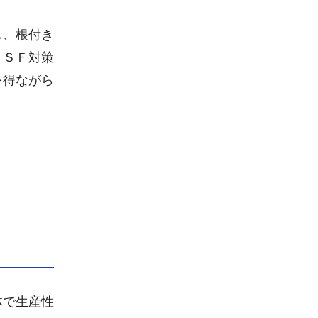
し、根付き
ＣＳＦ対策
を得ながら
体で生産性