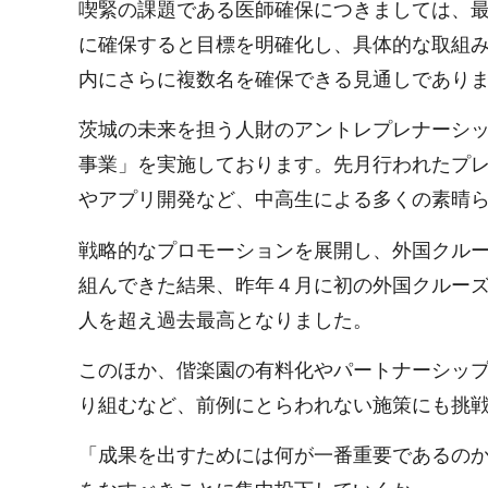
喫緊の課題である医師確保につきましては、
に確保すると目標を明確化し、具体的な取組
内にさらに複数名を確保できる見通しであり
茨城の未来を担う人財のアントレプレナーシ
事業」を実施しております。先月行われたプ
やアプリ開発など、中高生による多くの素晴
戦略的なプロモーションを展開し、外国クル
組んできた結果、昨年４月に初の外国クルー
人を超え過去最高となりました。
このほか、偕楽園の有料化やパートナーシッ
り組むなど、前例にとらわれない施策にも挑
「成果を出すためには何が一番重要であるの