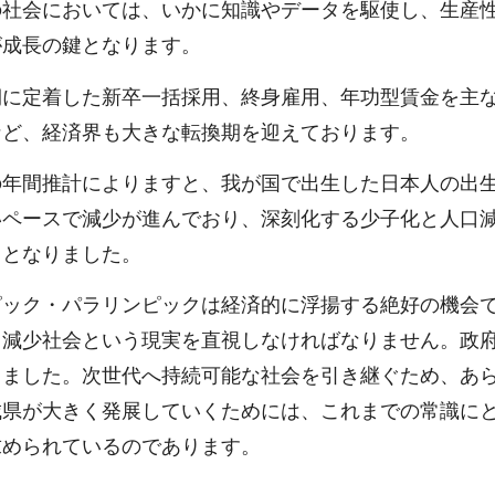
の社会においては、いかに知識やデータを駆使し、生産
が成長の鍵となります。
期に定着した新卒一括採用、終身雇用、年功型賃金を主
など、経済界も大きな転換期を迎えております。
の年間推計によりますと、我が国で出生した日本人の出
いペースで減少が進んでおり、深刻化する少子化と人口
りとなりました。
ピック・パラリンピックは経済的に浮揚する絶好の機会
口減少社会という現実を直視しなければなりません。政
しました。次世代へ持続可能な社会を引き継ぐため、あ
城県が大きく発展していくためには、これまでの常識に
求められているのであります。