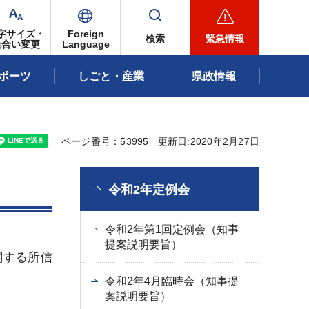
字サイズ・
Foreign
検索
緊急情報
色合い変更
Language
ポーツ
しごと・産業
県政情報
ページ番号：53995
更新日:2020年2月27日
令和2年定例会
令和2年第1回定例会（知事
提案説明要旨）
関する所信
令和2年4月臨時会（知事提
案説明要旨）