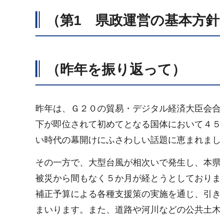
（第1
県
政運営の基本方針
（昨年を振り返って）
昨年は、Ｇ２０の貿易・デジタル経済大臣会
下が即位されて初めてとなる国体において４
い時代の幕開けにふさわしい話題に恵まれま
その一方で、大型台風が相次いで発生し、本
被災から間もなく５か月が経とうとしており
補正予算による各種支援策の実施を通じ、引
まいります。また、道路や河川などの公共土