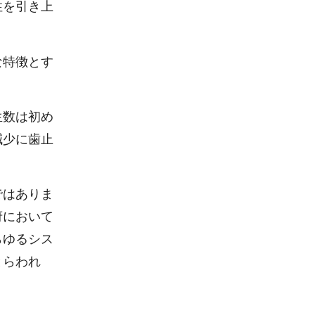
性を引き上
な特徴とす
生数は初め
減少に歯止
ではありま
府において
らゆるシス
とらわれ