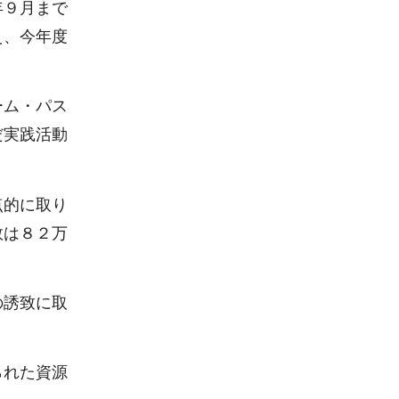
年９月まで
え、今年度
ーム・パス
だ実践活動
。
点的に取り
数は８２万
の誘致に取
られた資源