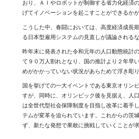
おり、ＡＩやロボットが制御する省力化経済
げてイノベーションを起こすことができるか
こうした中、春闘においては、高度経済成長
る日本型雇用システムの見直しが議論される
昨年末に発表された令和元年の人口動態統計
て９０万人割れとなり、国の推計より２年早
めがかかっていない状況があらためて浮き彫
国を挙げての一大イベントである東京オリン
すが、同時に、オリンピック後を見据え、人
は全世代型社会保障制度を目指し改革に着手
テムが変革を迫られています。これからの茨
ず、新たな発想で果敢に挑戦していくことが