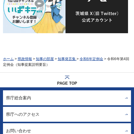
ホーム
>
県政情報
>
知事の部屋
>
知事発言集
>
令和6年定例会
> 令和6年第4回
定例会（知事提案説明要旨）
PAGE TOP
県庁総合案内
県庁へのアクセス
お問い合わせ