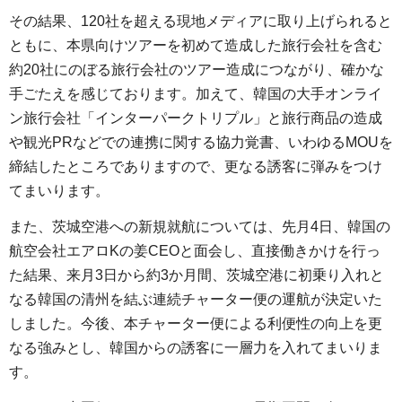
その結果、120社を超える現地メディアに取り上げられると
ともに、本県向けツアーを初めて造成した旅行会社を含む
約20社にのぼる旅行会社のツアー造成につながり、確かな
手ごたえを感じております。加えて、韓国の大手オンライ
ン旅行会社「インターパークトリプル」と旅行商品の造成
や観光PRなどでの連携に関する協力覚書、いわゆるMOUを
締結したところでありますので、更なる誘客に弾みをつけ
てまいります。
また、茨城空港への新規就航については、先月4日、韓国の
航空会社エアロKの姜CEOと面会し、直接働きかけを行っ
た結果、来月3日から約3か月間、茨城空港に初乗り入れと
なる韓国の清州を結ぶ連続チャーター便の運航が決定いた
しました。今後、本チャーター便による利便性の向上を更
なる強みとし、韓国からの誘客に一層力を入れてまいりま
す。