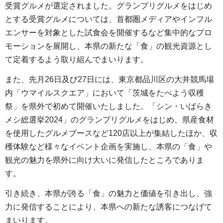
受賞グルメが選定されました。グランプリグルメをはじめ
とする受賞グルメについては、首都圏メディアやインフル
エンサーを対象とした試食会を開催するなど集中的なプロ
モーションを展開し、本県の新たな「食」の観光資源とし
て定着するよう取り組んでまいります。
また、先月26日及び27日には、東京都品川区の大井競馬場
内「ウマイルスクエア」において「茨城をたべよう収穫
祭」を県外で初めて開催いたしました。「シン・いばらき
メシ総選挙2024」のグランプリグルメをはじめ、県産食材
を使用したグルメブースなど120店以上が集結したほか、収
穫体験など様々なイベント企画を実施し、本県の「食」や
観光の魅力を県外に向け大いに発信したところでありま
す。
引き続き、本県が誇る「食」の魅力と価値を引き出し、強
力に発信することにより、本県への新たな誘客につなげて
まいります。