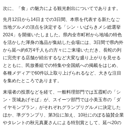
次に、「食」の魅力による観光創出についてであります。
先月12日から14日までの3日間、本県を代表する新たなご
当地グルメの頂点を決定する「シン・いばらきメシ総選挙
2024」を開催いたしました。県内全市町村から地域の特色
を活かした渾身の逸品が集結した会場には、3日間で県内外
から延べ約6万4千人もの方々にご来場いただき、長蛇の列
に完売する店舗が続出するなど大変な盛り上がりを見せる
とともに、民放番組での特集や全国紙への掲載をはじめ、
各種メディアで60件以上取り上げられるなど、大きな注目
を集めたところであります。
来場者の投票などを経て、一般料理部門では五霞町の「シ
ン・茨城あげそば」が、スイーツ部門では小美玉市の「ダ
イヤモンブラン」がそれぞれグランプリグルメに決定した
ほか、準グランプリ、第3位に加え、10社にのぼる協賛企業
やタレントの秋元真夏さんによる特別賞として、延べ20の