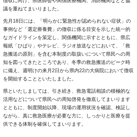
徴収に向け、県医師会や関係医療機関、消防機関などと協
議を重ねてまいりました。
先月18日には、「明らかに緊急性が認められない症状」の
事例など「選定療養費」の徴収に係る目安を示した統一的
なガイドラインを策定し、関係機関に示すとともに、県広
報紙「ひばり」やテレビ、ラジオ放送などにおいて、「救
急搬送の原則」を含む本制度の取扱いについて県民への周
知を図ってきたところであり、冬季の救急搬送のピーク時
に備え、週明けの来月2日から県内22の大病院において徴収
を開始することといたしました。
県といたしましては、引き続き、救急電話相談の積極的な
活用などについて県民への周知啓発を徹底してまいります
とともに、制度開始以降、現場の運用状況を確認、検証し
ながら、真に救急医療が必要な方に、しっかりと医療を提
供できる体制を確保してまいります。