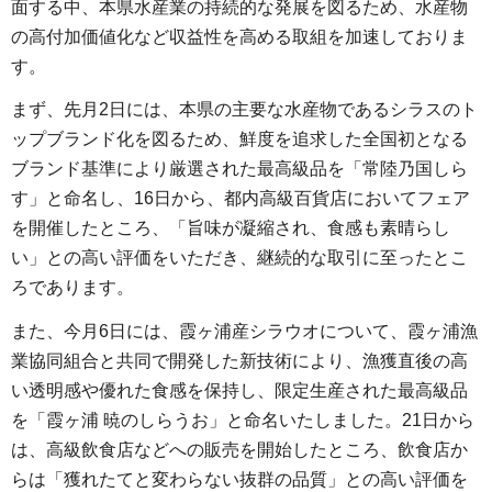
面する中、本県水産業の持続的な発展を図るため、水産物
の高付加価値化など収益性を高める取組を加速しておりま
す。
まず、先月2日には、本県の主要な水産物であるシラスのト
ップブランド化を図るため、鮮度を追求した全国初となる
ブランド基準により厳選された最高級品を「常陸乃国しら
す」と命名し、16日から、都内高級百貨店においてフェア
を開催したところ、「旨味が凝縮され、食感も素晴らし
い」との高い評価をいただき、継続的な取引に至ったとこ
ろであります。
また、今月6日には、霞ヶ浦産シラウオについて、霞ヶ浦漁
業協同組合と共同で開発した新技術により、漁獲直後の高
い透明感や優れた食感を保持し、限定生産された最高級品
を「霞ヶ浦 暁のしらうお」と命名いたしました。21日から
は、高級飲食店などへの販売を開始したところ、飲食店か
らは「獲れたてと変わらない抜群の品質」との高い評価を