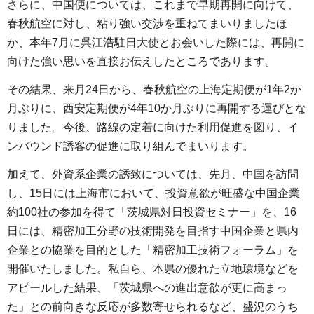
さらに、中国便については、これまで早期再開に向けて、
春秋航空に対し、粘り強い交渉を重ねてまいりましたほ
か、本年7月に呉江浩駐日大使とお会いした際には、再開に
向けた強い思いを直接お伝えしたところであります。
その結果、来月24日から、春秋航空の上海定期便が1年2か
月ぶりに、西安定期便が4年10か月ぶりに再開する運びとな
りました。今後、路線の定着に向けた利用促進を図り、イ
ンバウンド誘客の促進に取り組んでまいります。
加えて、外資系企業の誘致については、先月、中国を訪問
し、15日には上海市において、投資意欲が旺盛な中国企業
約100社の参加を得て「茨城県対日投資セミナー」を、16
日には、精密加工分野の技術開発を目指す中国企業と県内
企業との協業を目的とした「精密加工技術フォーラム」を
開催いたしました。私自ら、本県の優れた立地環境などを
アピールした結果、「茨城県への進出意欲が更に高まっ
た」との前向きな反応が多数寄せられるなど、盛況のうち