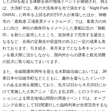
した250を超える体験企画や地域イベントが展開され、例え
ば、大洗町では、夜の大洗海岸を光で演出する「Night Park
OARAI」に昨年を上回る約5万5千人が来場したほか、神栖
市の「鹿島港 工場夜景ナイトクルーズ」では、集客力の向
上に向け、神社の御朱印をイメージした乗船記念の「御船
印」を新たに販売したところ、追加便まで完売する盛況と
なるなど、企画の定着化や収益性の向上に一定の成果も表
れております。引き続き、来月末までとなる本キャンペー
ンを最大限に活かしながら、国内外からの誘客と観光消費
の拡大に取り組んでまいります。
また、全線開通90周年を迎える水郡線沿線においては、JR
東日本や沿線市町などとともに、趣向を凝らしたインパク
トのある企画を展開しており、先月12日から今月20日にか
けて実施した人気アニメ「忍たま乱太郎」とのコラボレー
ションによる県北地域山間部の周遊イベントでは、オープ
ニング企画として3日間運行した臨時列車が全席完売するな