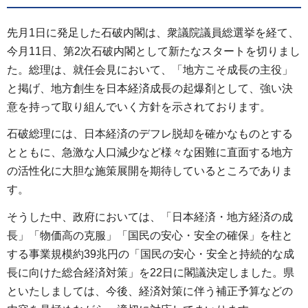
先月1日に発足した石破内閣は、衆議院議員総選挙を経て、
今月11日、第2次石破内閣として新たなスタートを切りまし
た。総理は、就任会見において、「地方こそ成長の主役」
と掲げ、地方創生を日本経済成長の起爆剤として、強い決
意を持って取り組んでいく方針を示されております。
石破総理には、日本経済のデフレ脱却を確かなものとする
とともに、急激な人口減少など様々な困難に直面する地方
の活性化に大胆な施策展開を期待しているところでありま
す。
そうした中、政府においては、「日本経済・地方経済の成
長」「物価高の克服」「国民の安心・安全の確保」を柱と
する事業規模約39兆円の「国民の安心・安全と持続的な成
長に向けた総合経済対策」を22日に閣議決定しました。県
といたしましては、今後、経済対策に伴う補正予算などの