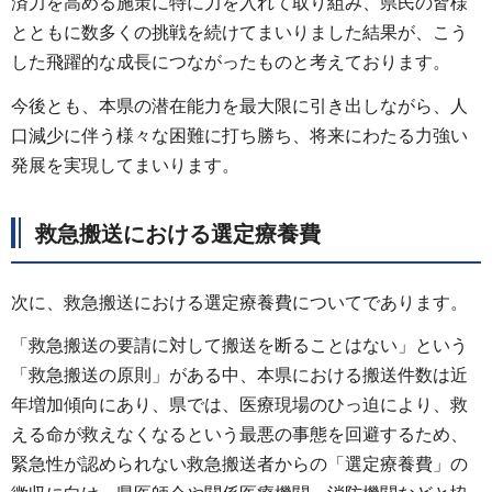
済力を高める施策に特に力を入れて取り組み、県民の皆様
とともに数多くの挑戦を続けてまいりました結果が、こう
した飛躍的な成長につながったものと考えております。
今後とも、本県の潜在能力を最大限に引き出しながら、人
口減少に伴う様々な困難に打ち勝ち、将来にわたる力強い
発展を実現してまいります。
救急搬送における選定療養費
次に、救急搬送における選定療養費についてであります。
「救急搬送の要請に対して搬送を断ることはない」という
「救急搬送の原則」がある中、本県における搬送件数は近
年増加傾向にあり、県では、医療現場のひっ迫により、救
える命が救えなくなるという最悪の事態を回避するため、
緊急性が認められない救急搬送者からの「選定療養費」の