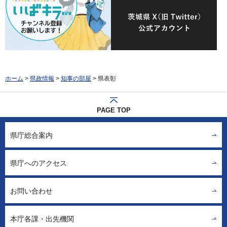
ホーム
>
県政情報
>
知事の部屋
> 県表彰
PAGE TOP
県庁総合案内
県庁へのアクセス
お問い合わせ
本庁各課・出先機関