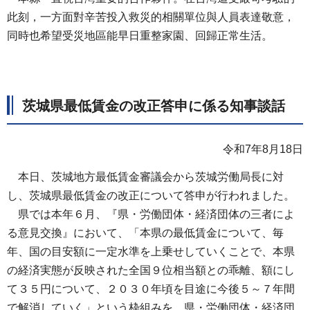
此刻，一方面對辛苦投入救災的相關單位與人員表達敬意，
同時也希望受災地區能早日重整家園、回歸正常生活。
茨城県最低賃金の改正答申に係る知事談話
令和7年8月18日
本日、茨城地方最低賃金審議会から茨城労働局長に対
し、茨城県最低賃金の改正について答申が行われました。
県では本年６月、『県・労働団体・経済団体の三者によ
る意見交換』において、「本県の最低賃金について、毎
年、国の目安額に一定水準を上乗せしていくことで、本県
の経済実態が反映された全国９位相当額との乖離、額にし
て３５円について、２０３０年頃を目途に今後５～７年間
で解消していく」という枠組みを、県・労働団体・経済団