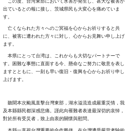
この度、台湾東部において水害が発生し、甚大な被害が
出ているとの報に接し、茨城県民も大変心を痛めていま
す。
亡くなられた方々へのご冥福を心からお祈りすると共
に、被害に遭われた方々に対し、心からお見舞い申し上げ
ます。
本県にとって台湾は、これからも大切なパートナーで
す。困難な事態に直面する今、懸命なご努力に敬意を表し
ますとともに、一刻も早い復旧・復興を心からお祈り申し
上げます。
聽聞本次颱風直擊台灣東部，湖水溢流造成嚴重災情，我
及本縣縣民都深感悲痛。謹此向罹難者表達最深切的哀悼，
對於所有受災者，致上由衷的關懷與慰問。
本縣一直視台灣重要的合作夥伴。在台灣遭受嚴苛考驗的