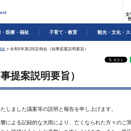
文
康・医療・福祉
子育て・教育
観光・文化・ス
例会
> 令和5年第2回定例会（知事提案説明要旨）
知事提案説明要旨）
いたしました議案等の説明と報告を申し上げます。
影響による記録的な大雨により、亡くなられた方々のご