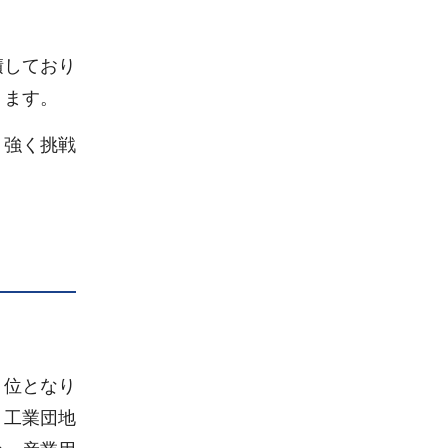
積しており
ります。
り強く挑戦
１位となり
、工業団地