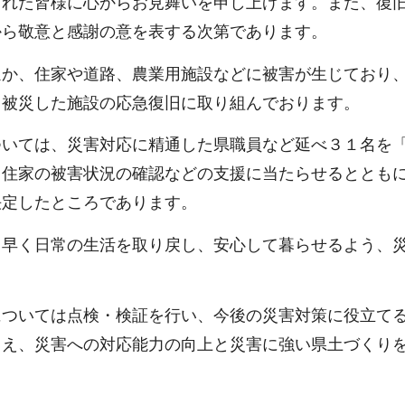
られた皆様に心からお見舞いを申し上げます。また、復
から敬意と感謝の意を表する次第であります。
ほか、住家や道路、農業用施設などに被害が生じており
、被災した施設の応急復旧に取り組んでおります。
ついては、災害対応に精通した県職員など延べ３１名を
、住家の被害状況の確認などの支援に当たらせるととも
決定したところであります。
も早く日常の生活を取り戻し、安心して暮らせるよう、
については点検・検証を行い、今後の災害対策に役立て
まえ、災害への対応能力の向上と災害に強い県土づくり