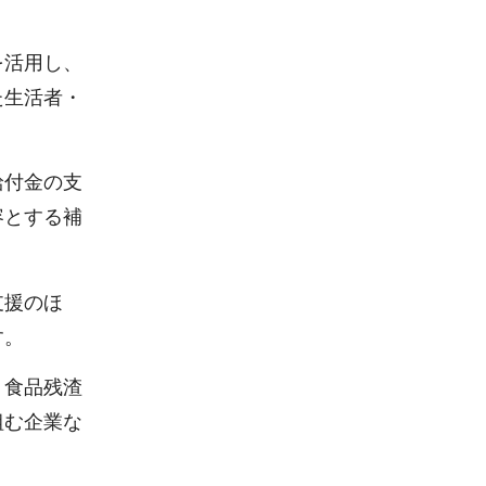
を活用し、
た生活者・
給付金の支
容とする補
支援のほ
す。
、食品残渣
組む企業な