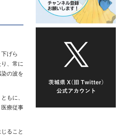
き下げら
たり、常に
感染の波を
とともに、
、医療従事
生じること