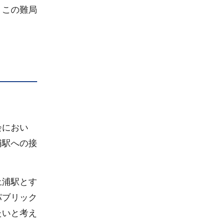
、この難局
会におい
浦駅への接
土浦駅とす
パブリック
たいと考え