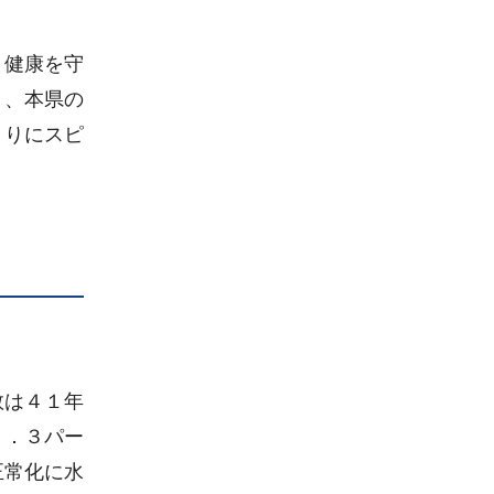
と健康を守
り、本県の
くりにスピ
数は４１年
９．３パー
正常化に水