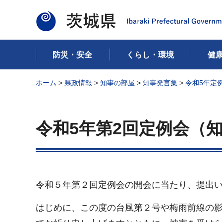
茨城県
防災・安全
くらし・環境
健
ホーム
>
県政情報
>
知事の部屋
>
知事発言集
>
令和5年定
令和5年第2回定例会（
令和５年第２回定例会の開会に当たり、提出
はじめに、この度の台風第２号や梅雨前線の