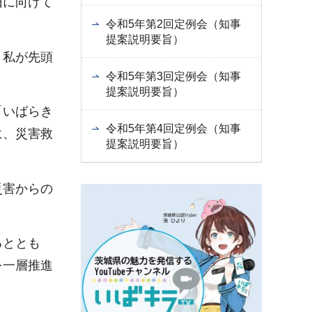
旧に向けて
令和5年第2回定例会（知事
提案説明要旨）
、私が先頭
令和5年第3回定例会（知事
提案説明要旨）
「いばらき
令和5年第4回定例会（知事
に、災害救
提案説明要旨）
災害からの
るととも
を一層推進