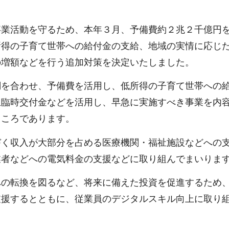
事業活動を守るため、本年３月、予備費約２兆２千億円
所得の子育て世帯への給付金の支給、地域の実情に応じ
の増額などを行う追加対策を決定いたしました。
調を合わせ、予備費を活用し、低所得の子育て世帯への
生臨時交付金などを活用し、早急に実施すべき事業を内
ところであります。
づく収入が大部分を占める医療機関・福祉施設などへの
業者などへの電気料金の支援などに取り組んでまいりま
への転換を図るなど、将来に備えた投資を促進するため
支援するとともに、従業員のデジタルスキル向上に取り