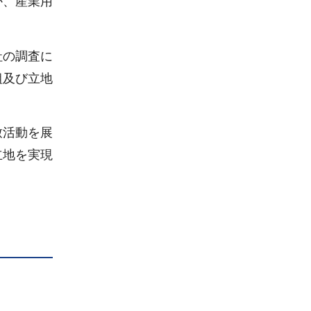
か、産業用
社の調査に
組及び立地
致活動を展
立地を実現