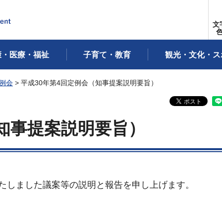
文
康・医療・福祉
子育て・教育
観光・文化・ス
定例会
> 平成30年第4回定例会（知事提案説明要旨）
（知事提案説明要旨）
いたしました議案等の説明と報告を申し上げます。