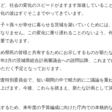
など、社会の変化のスピードがますます加速しているこ
齢化の波はすぐそこまでやってきています。
、子々孫々が幸せに暮らせる茨城を築いていくためには
ばなりません。この変化に乗り遅れることのないよう、
重要であります。
じめ県民の皆様と共有するためにお示しするものが新た
年2月の茨城県総合計画審議会への諮問以降、これまで
いただく予定となっております。
調査特別委員会で、短い期間の中で精力的にご議論を重
し上げます。今後、これらを踏まえ、新たな計画として
化するため、来年度の予算編成に向けた庁内での本格的