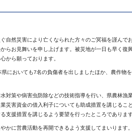
）
次ぐ自然災害により亡くなられた方々のご冥福を謹んで
心からお見舞いを申し上げます。被災地が一日も早く復
を心から願っております。
、本県においても7名の負傷者を出しましたほか、農作物
排水対策や病害虫防除などの技術指導を行い、県農林漁
農業災害資金の借入利子についても助成措置を講じるこ
する支援措置を講じるよう要望を行ったところでありま
速やかに営農活動を再開できるよう支援してまいります