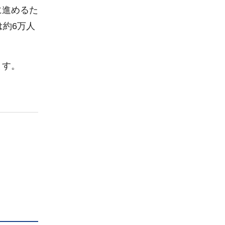
に進めるた
約6万人
ます。