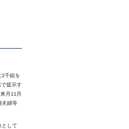
2千組を
店で提示す
来月11月
婚夫婦等
象として