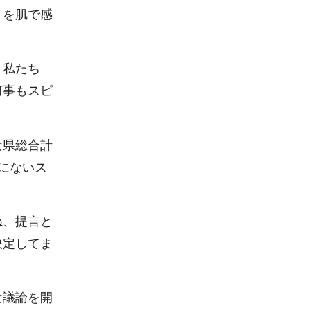
とを肌で感
、私たち
何事もスピ
な県総合計
にないス
ね、提言と
決定してま
な議論を開