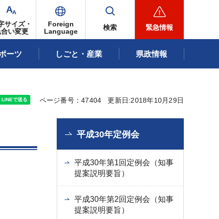
字サイズ・
Foreign
検索
緊急情報
色合い変更
Language
ポーツ
しごと・産業
県政情報
ページ番号：47404
更新日:2018年10月29日
平成30年定例会
平成30年第1回定例会（知事
提案説明要旨）
平成30年第2回定例会（知事
提案説明要旨）