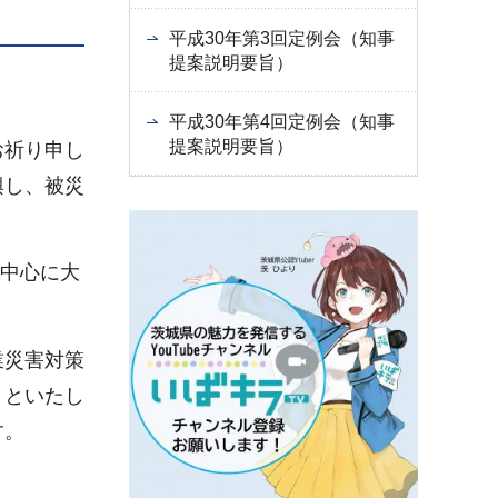
平成30年第3回定例会（知事
提案説明要旨）
平成30年第4回定例会（知事
提案説明要旨）
お祈り申し
興し、被災
を中心に大
業災害対策
とといたし
す。
。