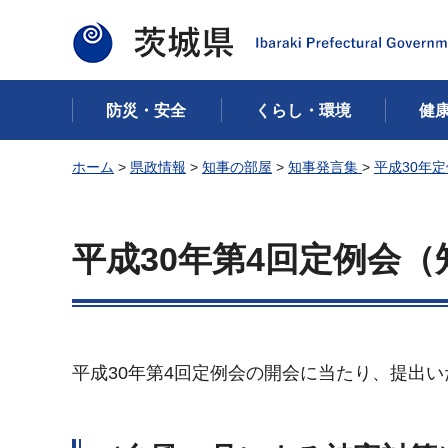
茨城県
防災・安全
くらし・環境
健
ホーム
>
県政情報
>
知事の部屋
>
知事発言集
>
平成30年
平成30年第4回定例会
平成30年第4回定例会の開会に当たり、提出