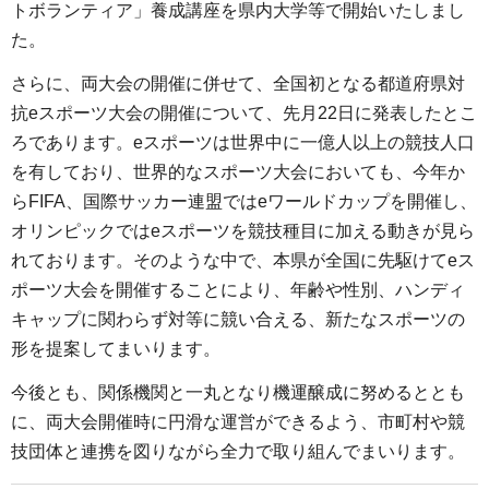
トボランティア」養成講座を県内大学等で開始いたしまし
た。
さらに、両大会の開催に併せて、全国初となる都道府県対
抗eスポーツ大会の開催について、先月22日に発表したとこ
ろであります。eスポーツは世界中に一億人以上の競技人口
を有しており、世界的なスポーツ大会においても、今年か
らFIFA、国際サッカー連盟ではeワールドカップを開催し、
オリンピックではeスポーツを競技種目に加える動きが見ら
れております。そのような中で、本県が全国に先駆けてeス
ポーツ大会を開催することにより、年齢や性別、ハンディ
キャップに関わらず対等に競い合える、新たなスポーツの
形を提案してまいります。
今後とも、関係機関と一丸となり機運醸成に努めるととも
に、両大会開催時に円滑な運営ができるよう、市町村や競
技団体と連携を図りながら全力で取り組んでまいります。