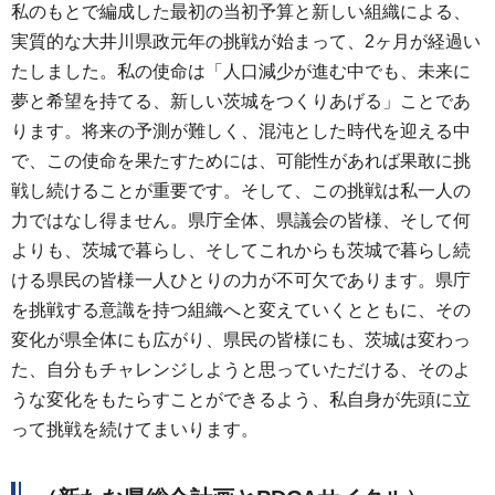
私のもとで編成した最初の当初予算と新しい組織による、
実質的な大井川県政元年の挑戦が始まって、2ヶ月が経過い
たしました。私の使命は「人口減少が進む中でも、未来に
夢と希望を持てる、新しい茨城をつくりあげる」ことであ
ります。将来の予測が難しく、混沌とした時代を迎える中
で、この使命を果たすためには、可能性があれば果敢に挑
戦し続けることが重要です。そして、この挑戦は私一人の
力ではなし得ません。県庁全体、県議会の皆様、そして何
よりも、茨城で暮らし、そしてこれからも茨城で暮らし続
ける県民の皆様一人ひとりの力が不可欠であります。県庁
を挑戦する意識を持つ組織へと変えていくとともに、その
変化が県全体にも広がり、県民の皆様にも、茨城は変わっ
た、自分もチャレンジしようと思っていただける、そのよ
うな変化をもたらすことができるよう、私自身が先頭に立
って挑戦を続けてまいります。