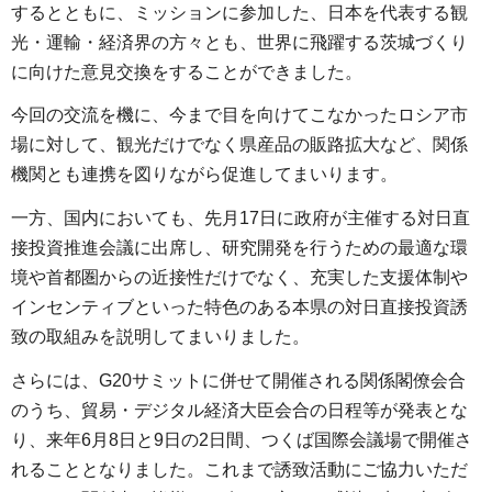
するとともに、ミッションに参加した、日本を代表する観
光・運輸・経済界の方々とも、世界に飛躍する茨城づくり
に向けた意見交換をすることができました。
今回の交流を機に、今まで目を向けてこなかったロシア市
場に対して、観光だけでなく県産品の販路拡大など、関係
機関とも連携を図りながら促進してまいります。
一方、国内においても、先月17日に政府が主催する対日直
接投資推進会議に出席し、研究開発を行うための最適な環
境や首都圏からの近接性だけでなく、充実した支援体制や
インセンティブといった特色のある本県の対日直接投資誘
致の取組みを説明してまいりました。
さらには、G20サミットに併せて開催される関係閣僚会合
のうち、貿易・デジタル経済大臣会合の日程等が発表とな
り、来年6月8日と9日の2日間、つくば国際会議場で開催さ
れることとなりました。これまで誘致活動にご協力いただ