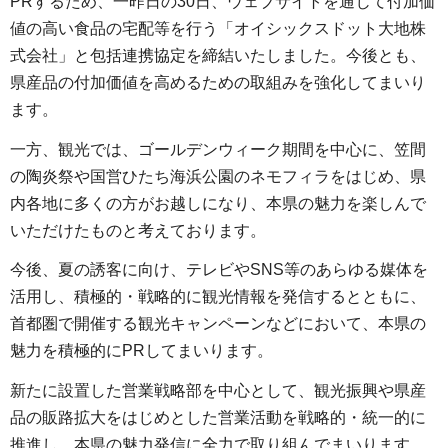
PRするため、一昨日の30日、ウェブサイトを通じて付加価
値の高い食品の宅配等を行う「オイシックスドット大地株
式会社」と包括連携協定を締結いたしました。今後とも、
県産品の付加価値を高めるための取組みを強化してまいり
ます。
一方、観光では、ゴールデンウィーク期間を中心に、笠間
の陶炎祭や国営ひたち海浜公園のネモフィラをはじめ、県
内各地に多くの方がお越しになり、本県の魅力を楽しんで
いただけたものと考えております。
今後、夏の誘客に向け、テレビやSNS等のあらゆる媒体を
活用し、積極的・戦略的に観光情報を発信するとともに、
首都圏で開催する観光キャンペーンなどにおいて、本県の
魅力を積極的にPRしてまいります。
新たに設置した営業戦略部を中心として、観光振興や県産
品の販路拡大をはじめとした営業活動を戦略的・統一的に
推進し、本県の魅力発信に全力で取り組んでまいります。