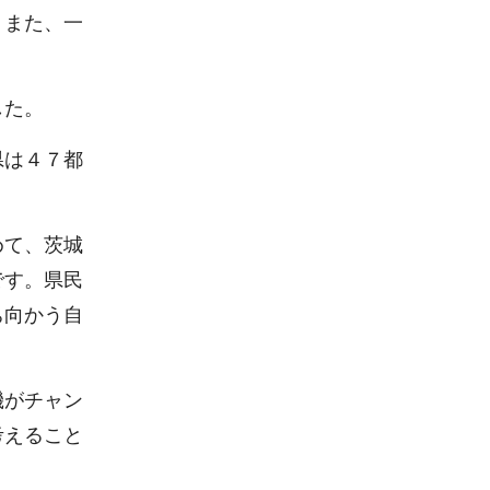
、また、一
した。
県は４７都
めて、茨城
です。県民
ち向かう自
機がチャン
考えること