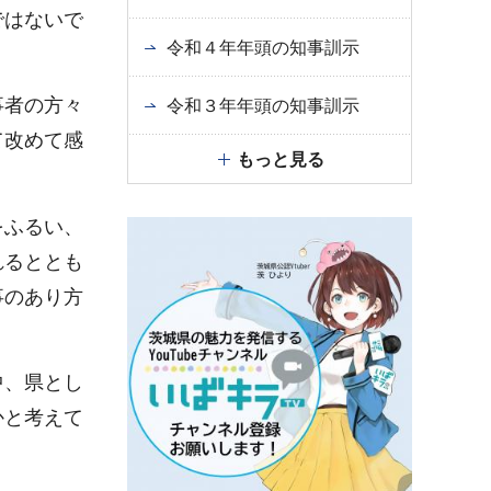
ではないで
令和４年年頭の知事訓示
事者の方々
令和３年年頭の知事訓示
て改めて感
もっと見る
をふるい、
れるととも
事のあり方
中、県とし
かと考えて