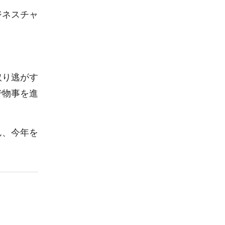
ジネスチャ
取り逃がす
で物事を進
ん、今年を