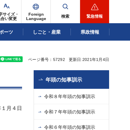
字サイズ・
Foreign
検索
緊急情報
色合い変更
Language
ポーツ
しごと・産業
県政情報
ページ番号：57292
更新日:2021年1月4日
年頭の知事訓示
令和８年年頭の知事訓示
年１月４日
令和７年年頭の知事訓示
令和６年年頭の知事訓示