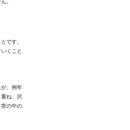
せん。
ことです。
ていくこと
たが、例年
く重ね、沢
と世の中の