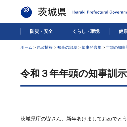
茨城県
防災・安全
くらし・環境
健
ホーム
>
県政情報
>
知事の部屋
>
知事発言集
>
年頭の知事
令和３年年頭の知事訓示
茨城県庁の皆さん、新年あけましておめでと