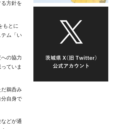
する方針を
をもとに
ステム「い
査への協力
思っていま
ただ鵜呑み
自分自身で
験などが通