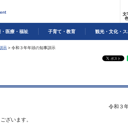
文
康・医療・福祉
子育て・教育
観光・文化・ス
訓示
> 令和３年年頭の知事訓示
令和３
うございます。