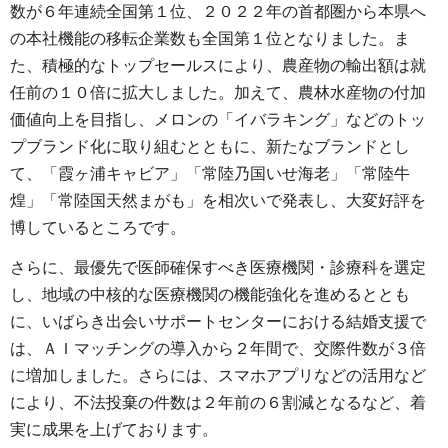
数が６年連続全国第１位、２０２２年の首都圏から本県へ
の本社機能の移転企業数も全国第１位となりました。ま
た、積極的なトップセールスにより、農産物の輸出額は就
任前の１０倍に拡大しました。加えて、農林水産物の付加
価値向上を目指し、メロンの「イバラキング」などのトッ
プブランド化に取り組むとともに、新たなブランドとし
て、「霞ヶ浦キャビア」「常陸乃国いせ海老」「常陸牛
煌」「常陸国天然まがも」を相次いで発表し、大変好評を
博しているところです。
さらに、最優先で医師確保すべき医療機関・診療科を選定
し、地域の中核的な医療機関の機能強化を進めるととも
に、いばらき出会いサポートセンターにおける結婚支援で
は、ＡＩマッチングの導入から２年間で、交際件数が３倍
に増加しました。さらには、スマホアプリなどの活用など
により、不法投棄の件数は２年前の６割減となるなど、着
実に成果を上げております。