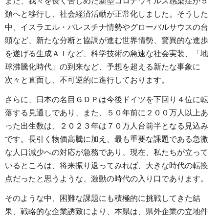
また、我々を長く苦しめた新型コロナウイルス感染症が５
類へと移行し、社会経済活動が正常化しました。そうした
中、イスラエル・パレスチナ情勢やグローバルサウスの台
頭など、新たな分断と協調が進む世界情勢、驚異的な進歩
を遂げる生成ＡＩなど、科学技術の急速な社会実装、「地
球沸騰化時代」の到来など、予想を超える新たな事象に
次々と直面し、不可逆的に進行しております。
さらに、日本の名目ＧＤＰは今後ドイツを下回り４位に転
落する見通しであり、また、５０年前に２００万人以上あ
った出生数は、２０２３年は７０万人台前半となる見込み
です。長引く物価高騰に加え、最も重要な課題である急激
な人口減少への対応が急務であり、現在、私たちが立って
いるところは、将来振り返ってみれば、大きな時代の転換
点だったと思うような、激動の時代の入り口であります。
そのような中、困難な課題にも積極的に挑戦してきた結
果、戦略的な企業誘致により、本県は、県外企業の立地件