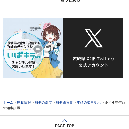
もっと見る
ホーム
>
県政情報
>
知事の部屋
>
知事発言集
>
年頭の知事訓示
> 令和６年年頭
の知事訓示
PAGE TOP