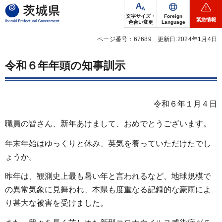
茨城県
文字サイズ・
Foreign
緊急情報
色合い変更
Language
ページ番号：67689
更新日:2024年1月4日
令和６年年頭の知事訓示
令和６年１月４日
職員の皆さん、新年あけまして、おめでとうございます。
年末年始はゆっくりと休み、英気を養っていただけたでし
ょうか。
昨年は、観測史上最も暑い年と言われるなど、地球規模で
の異常気象に見舞われ、本県も度重なる記録的な豪雨によ
り甚大な被害を受けました。