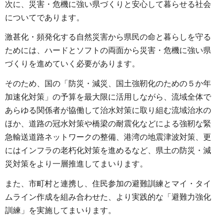
次に、災害・危機に強い県づくりと安心して暮らせる社会
についてであります。
激甚化・頻発化する自然災害から県民の命と暮らしを守る
ためには、ハードとソフトの両面から災害・危機に強い県
づくりを進めていく必要があります。
そのため、国の「防災・減災、国土強靭化のための５か年
加速化対策」の予算を最大限に活用しながら、流域全体で
あらゆる関係者が協働して治水対策に取り組む流域治水の
ほか、道路の冠水対策や橋梁の耐震化などによる強靭な緊
急輸送道路ネットワークの整備、港湾の地震津波対策、更
にはインフラの老朽化対策を進めるなど、県土の防災・減
災対策をより一層推進してまいります。
また、市町村と連携し、住民参加の避難訓練とマイ・タイ
ムライン作成を組み合わせた、より実践的な「避難力強化
訓練」を実施してまいります。