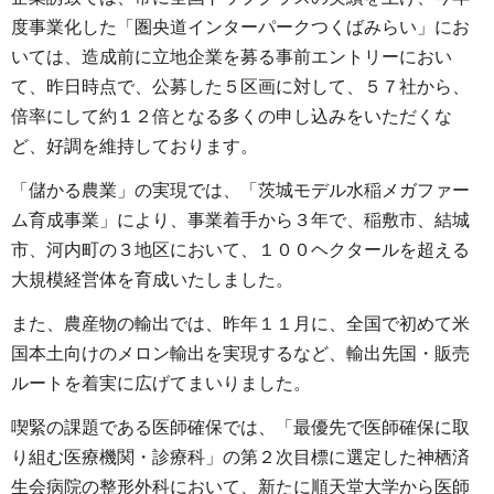
度事業化した「圏央道インターパークつくばみらい」にお
いては、造成前に立地企業を募る事前エントリーにおい
て、昨日時点で、公募した５区画に対して、５７社から、
倍率にして約１２倍となる多くの申し込みをいただくな
ど、好調を維持しております。
「儲かる農業」の実現では、「茨城モデル水稲メガファー
ム育成事業」により、事業着手から３年で、稲敷市、結城
市、河内町の３地区において、１００ヘクタールを超える
大規模経営体を育成いたしました。
また、農産物の輸出では、昨年１１月に、全国で初めて米
国本土向けのメロン輸出を実現するなど、輸出先国・販売
ルートを着実に広げてまいりました。
喫緊の課題である医師確保では、「最優先で医師確保に取
り組む医療機関・診療科」の第２次目標に選定した神栖済
生会病院の整形外科において、新たに順天堂大学から医師