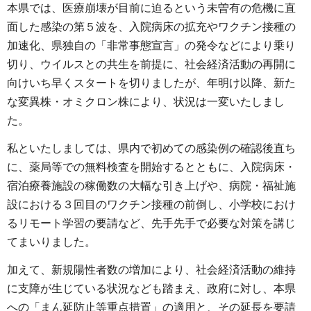
本県では、医療崩壊が目前に迫るという未曽有の危機に直
面した感染の第５波を、入院病床の拡充やワクチン接種の
加速化、県独自の「非常事態宣言」の発令などにより乗り
切り、ウイルスとの共生を前提に、社会経済活動の再開に
向けいち早くスタートを切りましたが、年明け以降、新た
な変異株・オミクロン株により、状況は一変いたしまし
た。
私といたしましては、県内で初めての感染例の確認後直ち
に、薬局等での無料検査を開始するとともに、入院病床・
宿泊療養施設の稼働数の大幅な引き上げや、病院・福祉施
設における３回目のワクチン接種の前倒し、小学校におけ
るリモート学習の要請など、先手先手で必要な対策を講じ
てまいりました。
加えて、新規陽性者数の増加により、社会経済活動の維持
に支障が生じている状況なども踏まえ、政府に対し、本県
への「まん延防止等重点措置」の適用と、その延長を要請