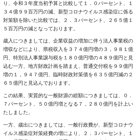
り、令和３年度当初予算と比較して１．０パーセント、１
３４億９９百万円の減、新型コロナウイルス感染症に係る
対策額を除いた比較では、２．３パーセント、２６５億１
５百万円の減となっております。
歳入につきましては、企業収益の増加に伴う法人事業税の
増収などにより、県税収入を３７４億円増の３，９８１億
円、特別法人事業譲与税を１８０億円増の４８９億円と見
込む一方、地方財政計画を踏まえ、普通交付税を９９億円
増の１，９４７億円、臨時財政対策債を６３５億円減の２
６５億円と見込んでおります。
この結果、実質的な一般財源の総額につきましては、０．
７パーセント、５０億円増となる７，２８０億円を計上い
たしました。
一方、歳出につきましては、一般行政費が、新型コロナウ
イルス感染症対策経費の増により、２．３パーセント、１