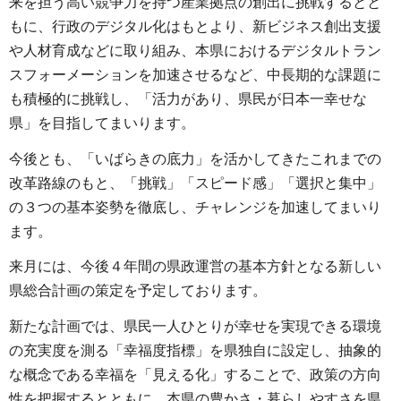
来を担う高い競争力を持つ産業拠点の創出に挑戦するとと
もに、行政のデジタル化はもとより、新ビジネス創出支援
や人材育成などに取り組み、本県におけるデジタルトラン
スフォーメーションを加速させるなど、中長期的な課題に
も積極的に挑戦し、「活力があり、県民が日本一幸せな
県」を目指してまいります。
今後とも、「いばらきの底力」を活かしてきたこれまでの
改革路線のもと、「挑戦」「スピード感」「選択と集中」
の３つの基本姿勢を徹底し、チャレンジを加速してまいり
ます。
来月には、今後４年間の県政運営の基本方針となる新しい
県総合計画の策定を予定しております。
新たな計画では、県民一人ひとりが幸せを実現できる環境
の充実度を測る「幸福度指標」を県独自に設定し、抽象的
な概念である幸福を「見える化」することで、政策の方向
性を把握するとともに、本県の豊かさ・暮らしやすさを県