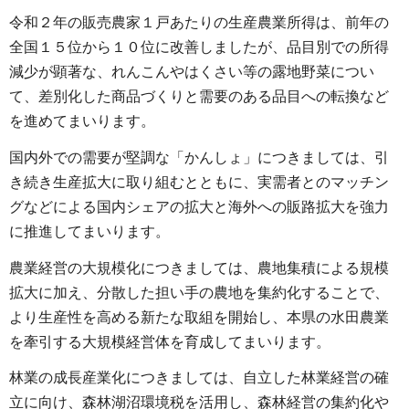
令和２年の販売農家１戸あたりの生産農業所得は、前年の
全国１５位から１０位に改善しましたが、品目別での所得
減少が顕著な、れんこんやはくさい等の露地野菜につい
て、差別化した商品づくりと需要のある品目への転換など
を進めてまいります。
国内外での需要が堅調な「かんしょ」につきましては、引
き続き生産拡大に取り組むとともに、実需者とのマッチン
グなどによる国内シェアの拡大と海外への販路拡大を強力
に推進してまいります。
農業経営の大規模化につきましては、農地集積による規模
拡大に加え、分散した担い手の農地を集約化することで、
より生産性を高める新たな取組を開始し、本県の水田農業
を牽引する大規模経営体を育成してまいります。
林業の成長産業化につきましては、自立した林業経営の確
立に向け、森林湖沼環境税を活用し、森林経営の集約化や