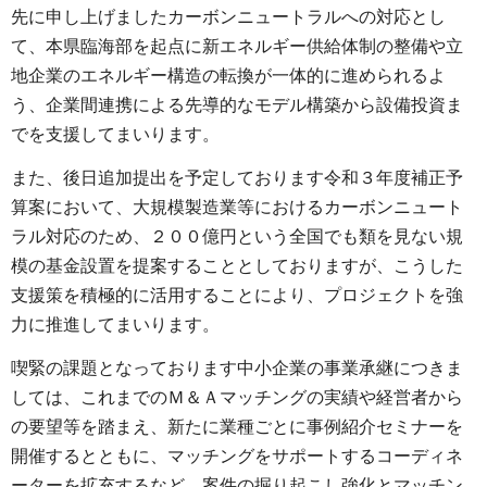
先に申し上げましたカーボンニュートラルへの対応とし
て、本県臨海部を起点に新エネルギー供給体制の整備や立
地企業のエネルギー構造の転換が一体的に進められるよ
う、企業間連携による先導的なモデル構築から設備投資ま
でを支援してまいります。
また、後日追加提出を予定しております令和３年度補正予
算案において、大規模製造業等におけるカーボンニュート
ラル対応のため、２００億円という全国でも類を見ない規
模の基金設置を提案することとしておりますが、こうした
支援策を積極的に活用することにより、プロジェクトを強
力に推進してまいります。
喫緊の課題となっております中小企業の事業承継につきま
しては、これまでのＭ＆Ａマッチングの実績や経営者から
の要望等を踏まえ、新たに業種ごとに事例紹介セミナーを
開催するとともに、マッチングをサポートするコーディネ
ーターを拡充するなど、案件の掘り起こし強化とマッチン