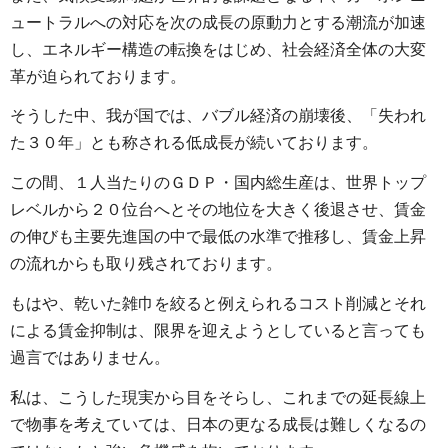
ュートラルへの対応を次の成長の原動力とする潮流が加速
し、エネルギー構造の転換をはじめ、社会経済全体の大変
革が迫られております。
そうした中、我が国では、バブル経済の崩壊後、「失われ
た３０年」とも称される低成長が続いております。
この間、１人当たりのＧＤＰ・国内総生産は、世界トップ
レベルから２０位台へとその地位を大きく後退させ、賃金
の伸びも主要先進国の中で最低の水準で推移し、賃金上昇
の流れからも取り残されております。
もはや、乾いた雑巾を絞ると例えられるコスト削減とそれ
による賃金抑制は、限界を迎えようとしていると言っても
過言ではありません。
私は、こうした現実から目をそらし、これまでの延長線上
で物事を考えていては、日本の更なる成長は難しくなるの