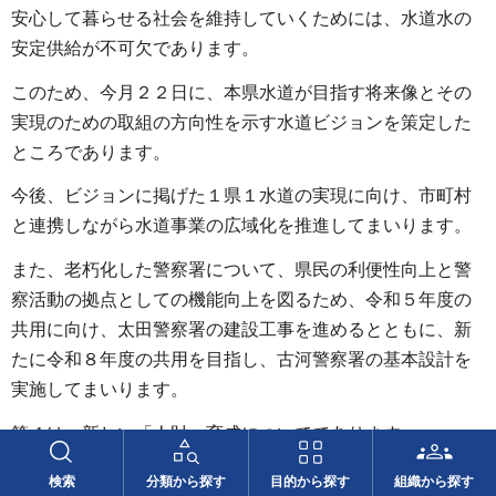
安心して暮らせる社会を維持していくためには、水道水の
安定供給が不可欠であります。
このため、今月２２日に、本県水道が目指す将来像とその
実現のための取組の方向性を示す水道ビジョンを策定した
ところであります。
今後、ビジョンに掲げた１県１水道の実現に向け、市町村
と連携しながら水道事業の広域化を推進してまいります。
また、老朽化した警察署について、県民の利便性向上と警
察活動の拠点としての機能向上を図るため、令和５年度の
共用に向け、太田警察署の建設工事を進めるとともに、新
たに令和８年度の共用を目指し、古河警察署の基本設計を
実施してまいります。
第４は、新しい「人財」育成についてであります。
検索
分類から探す
目的から探す
組織から探す