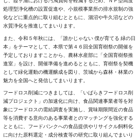
し、霞ヶ浦における汚濁負荷を軽減するため、ＮＰ型高度
処理型浄化槽の設置促進や、小規模事業所の排水規制の強
化などに重点的に取り組むとともに、涸沼や牛久沼などの
水質浄化を推進してまいります。
また、令和５年秋には、「誰かじゃない 僕が育てる 緑の日
本」をテーマとして、本県で第４６回全国育樹祭の開催を
予定しておりますことから、農林水産部に「全国育樹祭推
進室」を設け、開催準備を進めるとともに、育樹祭を契機
として緑化運動の機運醸成を図り、茨城から森林・林業の
魅力を全国へと発信してまいります。
フードロス削減につきましては、「いばらきフードロス削
減プロジェクト」の加速化に向け、食品関連事業者等を対
象にフードロスの需給調査を実施し、賞味期限間近の食品
等を消費する意向のある事業者とのマッチングを強化する
とともに、フードバンクへの食品提供やリサイクル飼料化
に向けた原料選定・成分検査等の研究に取り組んでまいり