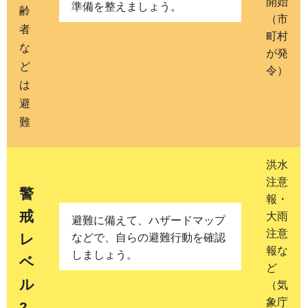
開始
準備を整えましょう。
齢
（市
者
町村
な
が発
ど
令）
は
避
難
洪水
注意
警
報・
戒
大雨
避難に備えて、ハザードマップ
注意
レ
などで、自らの避難行動を確認
報な
しましょう。
ベ
ど
ル
（気
象庁
2