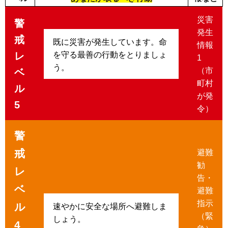
災害
警
発生
戒
既に災害が発生しています。命
情報
レ
を守る最善の行動をとりましょ
1
う。
（市
ベ
町村
ル
が発
5
令）
警
戒
避難
勧
レ
告・
ベ
避難
指示
ル
速やかに安全な場所へ避難しま
（緊
しょう。
4