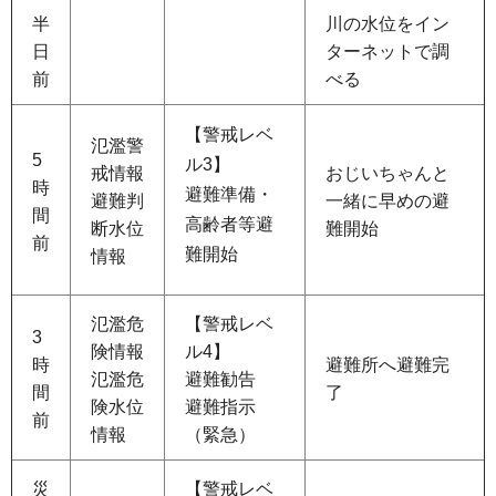
半
川の水位をイン
日
ターネットで調
前
べる
【警戒レベ
氾濫警
5
ル3】
戒情報
おじいちゃんと
時
避難準備・
避難判
一緒に早めの避
間
高齢者等避
断水位
難開始
前
難開始
情報
氾濫危
【警戒レベ
3
険情報
ル4】
時
避難所へ避難完
氾濫危
避難勧告
間
了
険水位
避難指示
前
情報
（緊急）
災
【警戒レベ