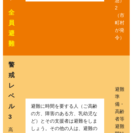
急）
2
全
（市
員
町村
が発
避
令）
難
警
戒
レ
避難
ベ
準
備・
ル
避難に時間を要する人（ご高齢
高齢
の方、障害のある方、乳幼児な
3
者等
ど）とその支援者は避難をしま
避難
しょう。その他の人は、避難の
高